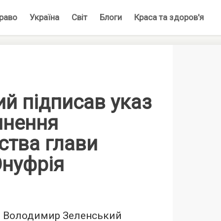
раво
Україна
Світ
Блоги
Краса та здоров'я
й підписав указ
инення
ства глави
нуфрія
и Володимир Зеленський