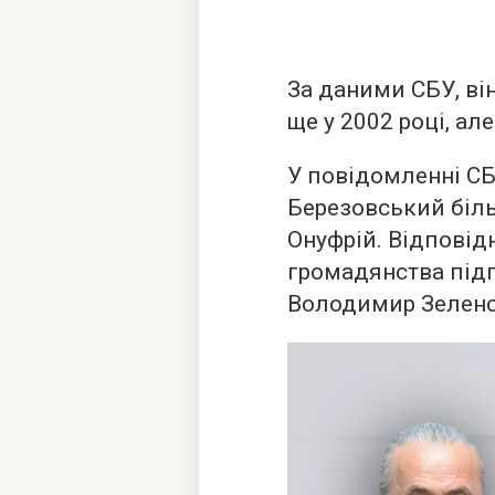
За даними СБУ, ві
ще у 2002 році, ал
У повідомленні СБ
Березовський біл
Онуфрій. Відповід
громадянства під
Володимир Зеленс