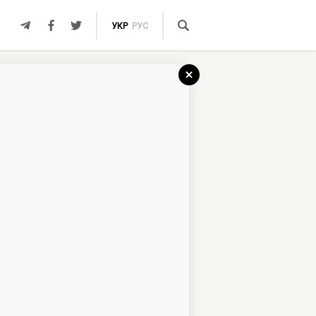
УКР
РУС