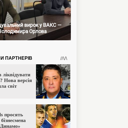
увальний вирок у ВАКС —
Володимира Орлова