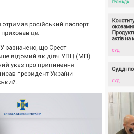
ГРОМАДА
Констит
н отримав російський паспорт
окозами
е приховав це.
Продукти
актів на 
У зазначено, що Орест
СУД
ьше відомий як діяч УПЦ (МП)
ний указ про припинення
Судді по
писав президент України
ький.
СУД