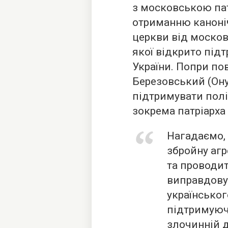
з московською пат
отриманню каноніч
церкви від москов
якої відкрито під
України. Попри по
Березовський (Он
підтримувати політ
зокрема патріарха
Нагадаємо,
збройну агр
та проводи
виправдову
українськог
підтримуючи
злочинній д