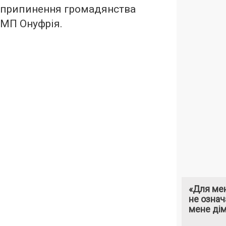
о припинення громадянства
МП Онуфрія.
«Для мен
не означ
мене ді