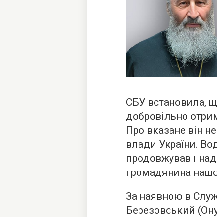
СБУ встановила, щ
добровільно отрим
Про вказане він н
влади України. Во
продовжував і над
громадянина нашо
За наявною в Служ
Березовський (Ону