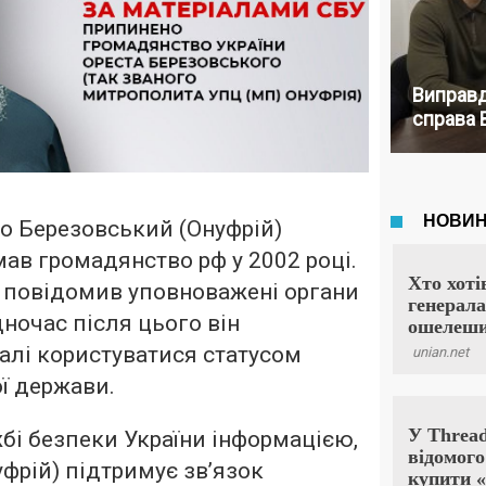
Виправд
справа 
о Березовський (Онуфрій)
ав громадянство рф у 2002 році.
е повідомив уповноважені органи
дночас після цього він
алі користуватися статусом
ї держави.
бі безпеки України інформацією,
фрій) підтримує звʼязок