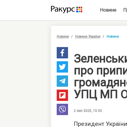
Новини
П
Новини
Новини України
Новина
Зеленськи
про прип
громадян
УПЦ МП О
2 лип 2025, 15:33
Президент Україн