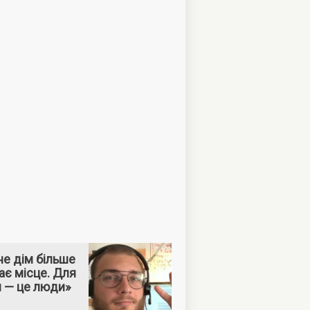
е дім більше
ає місце. Для
м — це люди»