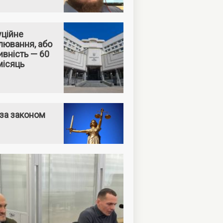
уційне
лювання, або
вність — 60
місяць
за законом