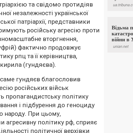
ріархією та свідомо протидіяв
ної незалежності української
ської патріархії, представники
тримують російську агресію проти
вномасштабне вторгнення,
уфрій) фактично продовжує
ику рпц та її керівництва,
 кирила (гундяєва).
 саме гундяєв благословив
есію російських військ
ть пропагандистську політику
вання і підбурення до геноциду
о народу. При цьому,
 агресивну політику рф, сприяє
іяльності політичної верхівки