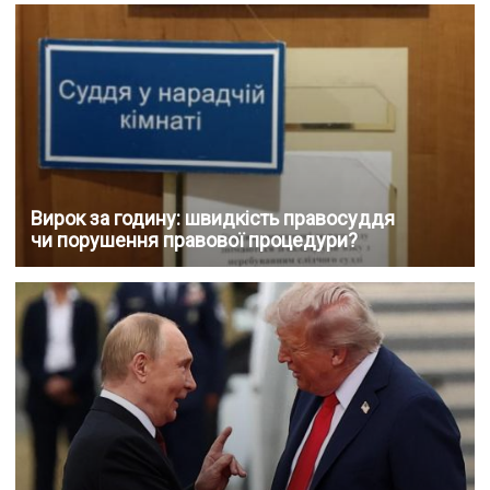
Вирок за годину: швидкість правосуддя
чи порушення правової процедури?