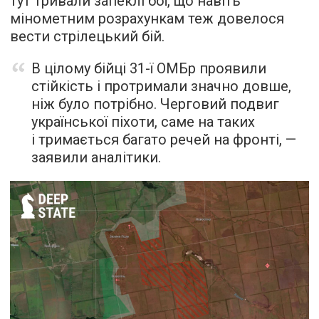
тут тривали запеклі бої, що навіть
мінометним розрахункам теж довелося
вести стрілецький бій.
В цілому бійці 31-ї ОМБр проявили
стійкість і протримали значно довше,
ніж було потрібно. Черговий подвиг
української піхоти, саме на таких
і тримається багато речей на фронті, —
заявили аналітики.