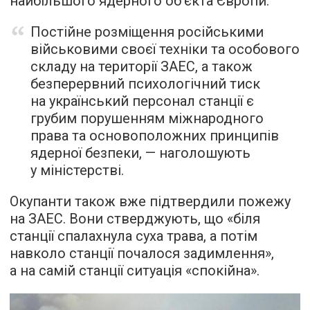
найбільшого ядерного об'єкта Європи.
Постійне розміщення російськими
військовими своєї техніки та особового
складу на території ЗАЕС, а також
безперервний психологічний тиск
на український персонал станції є
грубим порушенням міжнародного
права та основоположних принципів
ядерної безпеки, — наголошують
у міністерстві.
Окупанти також вже підтвердили пожежу
на ЗАЕС. Вони стверджують, що «біля
станції спалахнула суха трава, а потім
навколо станції почалося задимлення»,
а на самій станції ситуація «спокійна».