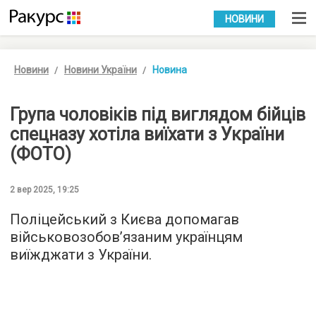
УКР
РУС
НОВИНИ
Новини
Новини України
Новина
Група чоловіків під виглядом бійців
спецназу хотіла виїхати з України
(ФОТО)
2 вер 2025, 19:25
Поліцейський з Києва допомагав
військовозобов’язаним українцям
виїжджати з України.