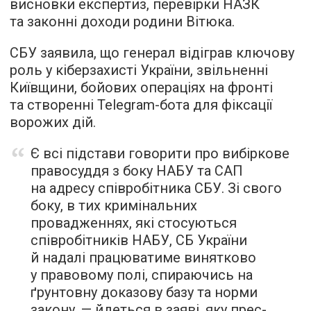
висновки експертиз, перевірки НАЗК
та законні доходи родини Вітюка.
СБУ заявила, що генерал відіграв ключову
роль у кіберзахисті України, звільненні
Київщини, бойових операціях на фронті
та створенні Telegram-бота для фіксації
ворожих дій.
Є всі підстави говорити про вибіркове
правосуддя з боку НАБУ та САП
на адресу співробітника СБУ. Зі свого
боку, в тих кримінальних
провадженнях, які стосуються
співробітників НАБУ, СБ України
й надалі працюватиме винятково
у правовому полі, спираючись на
ґрунтовну доказову базу та норми
закону, — йдеться в заяві, яку прес-