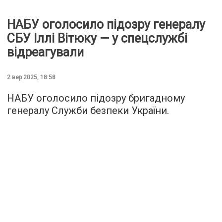
НАБУ оголосило підозру генералу
СБУ Іллі Вітюку — у спецслужбі
відреагували
2 вер 2025, 18:58
НАБУ оголосило підозру бригадному
генералу Служби безпеки України.