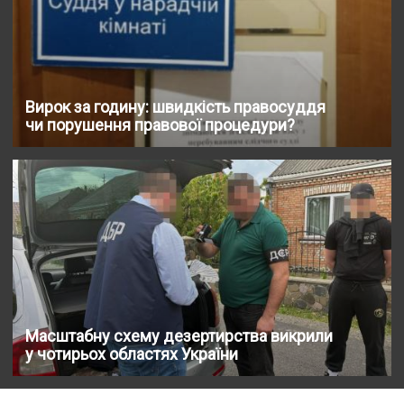
Вирок за годину: швидкість правосуддя
чи порушення правової процедури?
Масштабну схему дезертирства викрили
у чотирьох областях України