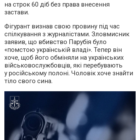
на строк 60 діб без права внесення
застави.
Фігурант визнав свою провину під час
спілкування з журналістами. Зловмисник
заявив, що вбивство Парубія було
«помстою українській владі». Тепер він
хоче, щоб його обміняли на українських
військовослужбовців, які перебувають
у російському полоні. Чоловік хоче знайти
тіло свого сина.