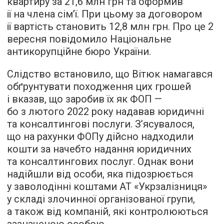
квартиру за 21,6 млн грн та оформив
її на члена сім’ї. При цьому за договором
її вартість становить 12,8 млн грн. Про це 2
вересня повідомило Національне
антикорупційне бюро України.
Слідство встановило, що Вітюк намагався
обґрунтувати походження цих грошей
і вказав, що заробив їх як ФОП —
бо з лютого 2022 року надавав юридичні
та консалтингові послуги. З’ясувалося,
що на рахунки ФОПу дійсно надходили
кошти за начебто надання юридичних
та консалтингових послуг. Однак вони
надійшли від особи, яка підозрюється
у заволодінні коштами АТ «Укрзалізниця»
у складі злочинної організованої групи,
а також від компаній, які контролюються
зазначеною особою.