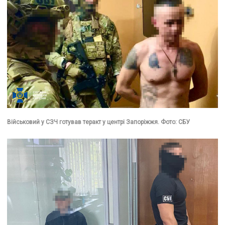
Військовий у СЗЧ готував теракт у центрі Запоріжжя. Фото: СБУ