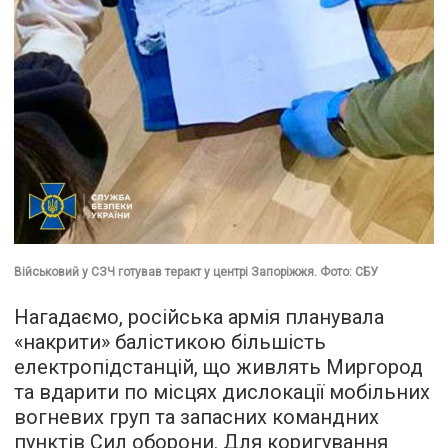
Військовий у СЗЧ готував теракт у центрі Запоріжжя. Фото: СБУ
Нагадаємо, російська армія планувала
«накрити» балістикою більшість
електропідстанцій, що живлять Миргород
та вдарити по місцях дислокації мобільних
вогневих груп та запасних командних
пунктів Сил оборони. Для коригування