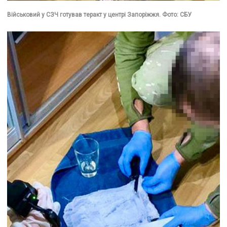
Військовий у СЗЧ готував теракт у центрі Запоріжжя. Фото: СБУ