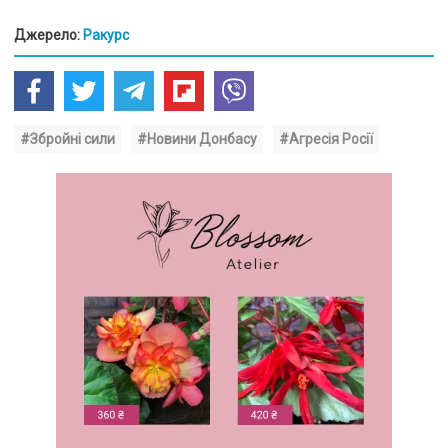
Джерело:
Ракурс
#Збройні сили
#Новини Донбасу
#Агресія Росії