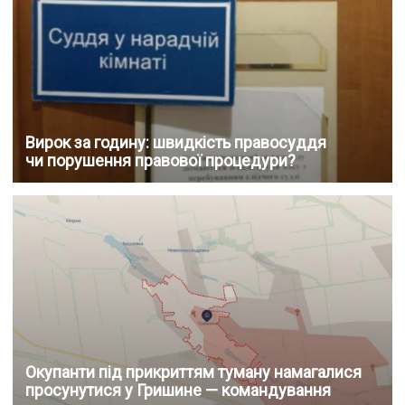
Вирок за годину: швидкість правосуддя
чи порушення правової процедури?
Окупанти під прикриттям туману намагалися
просунутися у Гришине — командування