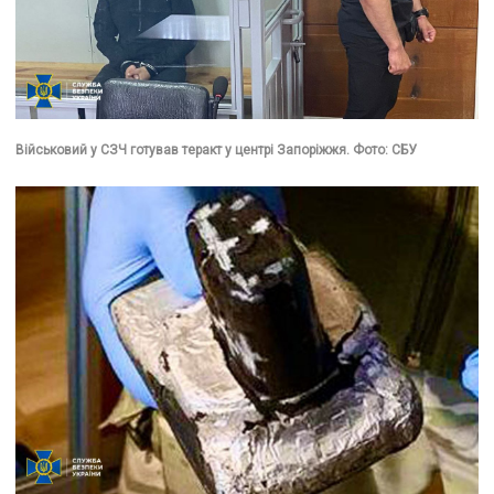
Військовий у СЗЧ готував теракт у центрі Запоріжжя. Фото: СБУ