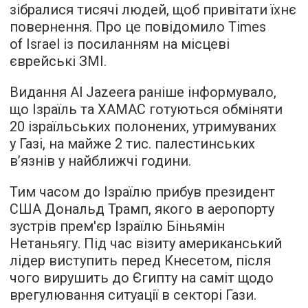
зібралися тисячі людей, щоб привітати їхнє
повернення. Про це повідомило Times
of Israel із посиланням на місцеві
єврейські ЗМІ.
Видання Al Jazeera раніше інформувало,
що Ізраїль та ХАМАС готуються обміняти
20 ізраїльських полонених, утримуваних
у Газі, на майже 2 тис. палестинських
в’язнів у найближчі години.
Тим часом до Ізраїлю прибув президент
США Дональд Трамп, якого в аеропорту
зустрів прем'єр Ізраїлю Біньямін
Нетаньягу. Під час візиту американський
лідер виступить перед Кнесетом, після
чого вирушить до Єгипту на саміт щодо
врегулювання ситуації в секторі Гази.