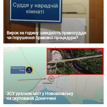
Вирок за годину: швидкість правосуддя
чи порушення правової процедури?
ЗСУ уразили міст у Новоазовську
на окупованій Донеччині