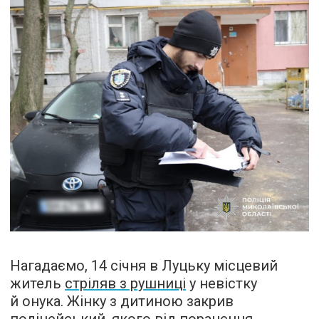
Нагадаємо, 14 січня в Луцьку місцевий
житель
стріляв з рушниці
у невістку
й онука. Жінку з дитиною закрив
поліцейський, якого від поранення