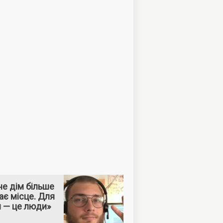
е дім більше
ає місце. Для
м — це люди»