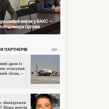
увальний вирок у ВАКС —
Володимира Орлова