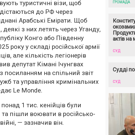
вують туристичні візи, щоб
ГРОМАДА
і дістаються до РФ через
єднані Арабські Емірати. Щоб
Констит
окозами
 деякі з них летять через Уганду,
Продукти
публіку Конго або Південну
актів на 
025 року у складі російської армії
СУД
ів, але кількість легіонерів
вив депутат Кімані Ічунгвах
Судді по
 з посиланням на спільний звіт
ужб та управління кримінальних
СУД
едає Le Monde.
 понад 1 тис. кенійців були
 та пішли воювати в російсько-
війні, — зазначив він.