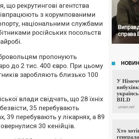
я, що рекрутингові агентства
співпрацюють з корумпованими
опорту, національними службами
Виправд
обітниками російських посольств
справа 
Найробі.
бровольцям пропонують
вро до 2 тис. 400 євро. При цьому
бітників заробляють близько 100
йської влади свідчать, що 28 їхніх
 безвісти, 35 перебувають
х, 39 перебувають у лікарнях, а 89
вернулися 30 кенійців.