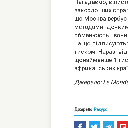
Нагадаємо, в лист
закордонних справ
що Москва вербує
методами. Деяким
обманюють і вони
на що підписуютьс
тиском. Наразі ві
щонайменше 1 тис.
африканських краї
Джерело: Le Mond
Джерело:
Ракурс