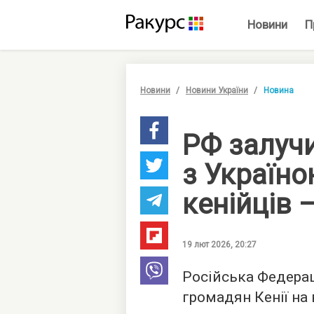
Новини
П
Новини
Новини України
Новина
РФ залучи
з Україно
кенійців 
19 лют 2026, 20:27
Російська Федерац
громадян Кенії на 