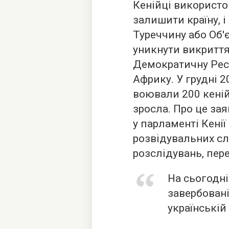
Кенійці використо
залишити країну, 
Туреччину або Об'
уникнути викриття,
Демократичну Рес
Африку. У грудні 2
воювали 200 кенійц
зросла. Про це зая
у парламенті Кенії
розвідувальних сл
розслідувань, пер
На сьогодні
завербовані
українській 