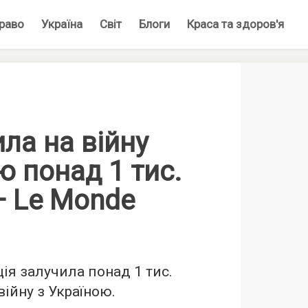
раво
Україна
Світ
Блоги
Краса та здоров'я
ла на війну
ю понад 1 тис.
— Le Monde
ія залучила понад 1 тис.
війну з Україною.