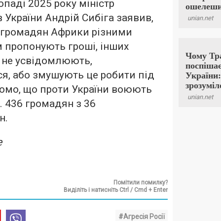
опаді 2025 року міністр
 України Андрій Сибіга заявив,
 громадян Африки різними
 пропонують гроші, інших
 не усвідомлюють,
я, або змушують це робити під
домо, що проти України воюють
 436 громадян з 36
н.
e
Помітили помилку?
Виділіть і натисніть Ctrl / Cmd + Enter
#Агресія Росії