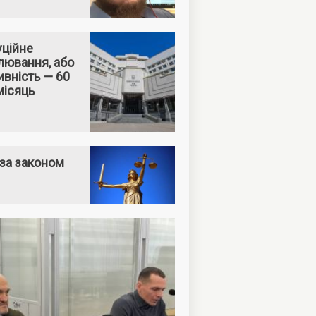
уційне
лювання, або
вність — 60
місяць
за законом