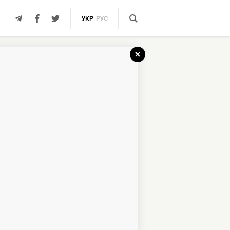
УКР
РУС