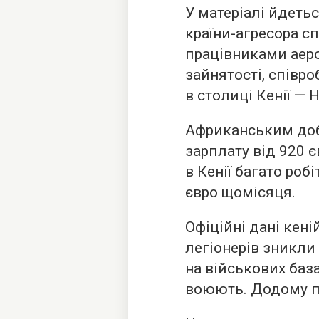
У матеріалі йдетьс
країни-агресора 
працівниками аер
зайнятості, співр
в столиці Кенії — 
Африканським до
зарплату від 920 є
в Кенії багато ро
євро щомісяця.
Офіційні дані кені
легіонерів зникли
на військових база
воюють. Додому по