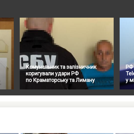
Комунальник та залізничник
РФ
коригували удари РФ
Tel
по Краматорську та Лиману
у 