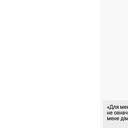
«Для мен
не означ
мене ді