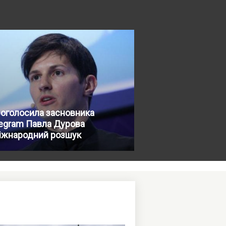
 оголосила засновника
egram Павла Дурова
міжнародний розшук