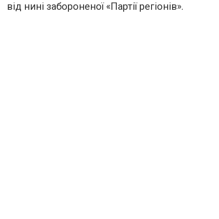
від нині забороненої «Партії регіонів».