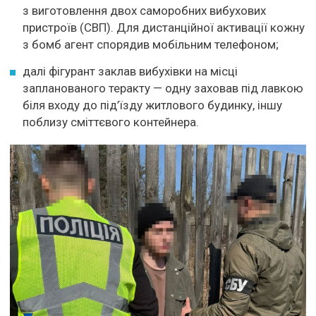
з виготовлення двох саморобних вибухових
пристроїв (СВП). Для дистанційної активації кожну
з бомб агент спорядив мобільним телефоном;
далі фігурант заклав вибухівки на місці
запланованого теракту — одну заховав під лавкою
біля входу до під’їзду житлового будинку, іншу
поблизу сміттєвого контейнера.