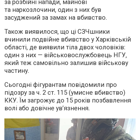
за розбійні напади, майнові
та наркозлочини, один з них був
засуджений за замах на вбивство.
Також виявилося, що ці СЗЧшники
вчинили подвійне вбивство у Харківській
області, де виявили тіла двох чоловіків:
один з них — військовослужбовець НГУ,
який теж самовільно залишив військову
частину.
Сьогодні фігурантам повідомили про
підозру за ч. 2 ст. 115 (умисне вбивство)
ККУ. Їм загрожує до 15 років позбавлення
волі або довічне ув’язнення.