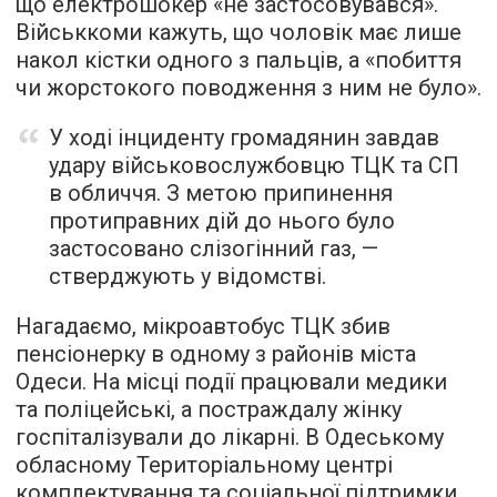
що електрошокер «не застосовувався».
Військкоми кажуть, що чоловік має лише
накол кістки одного з пальців, а «побиття
чи жорстокого поводження з ним не було».
У ході інциденту громадянин завдав
удару військовослужбовцю ТЦК та СП
в обличчя. З метою припинення
протиправних дій до нього було
застосовано слізогінний газ, —
стверджують у відомстві.
Нагадаємо, мікроавтобус ТЦК збив
пенсіонерку в одному з районів міста
Одеси. На місці події працювали медики
та поліцейські, а постраждалу жінку
госпіталізували до лікарні. В Одеському
обласному Територіальному центрі
комплектування та соціальної підтримки