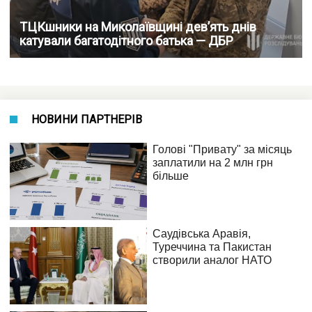
ТЦКшники на Миколаївщині дев’ять днів
катували багатодітного батька — ДБР
НОВИНИ ПАРТНЕРІВ