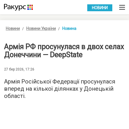
УКР
РУС
НОВИНИ
Новини
Новини України
Новина
Армія РФ просунулася в двох селах
Донеччини — DeepState
27 бер 2026, 17:26
Армія Російської Федерації просунулася
вперед на кілької ділянках у Донецькій
області.