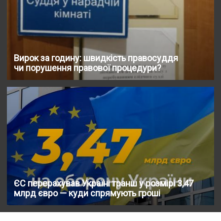
Вирок за годину: швидкість правосуддя
чи порушення правової процедури?
ЄС перерахував Україні транш у розмірі 3,47
млрд євро — куди спрямують гроші