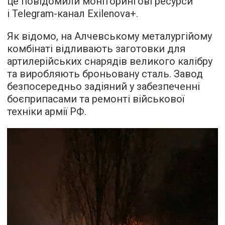
це повідомили моніторингові ресурси
і Telegram-канал Exilenova+.
Як відомо, на Алчевському металургійому
комбінаті відливають заготовки для
артилерійських снарядів великого калібру
та виробляють броньовану сталь. Завод
безпосередньо задіяний у забезпеченні
боєприпасами та ремонті військової
техніки армії РФ.