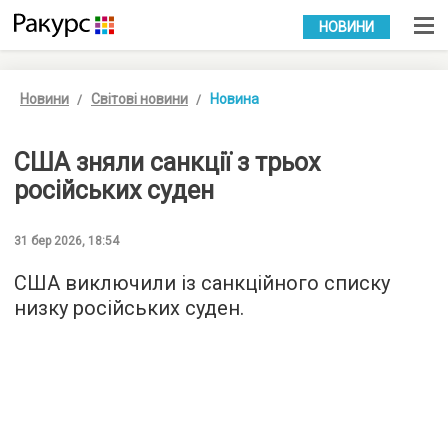
УКР
РУС
НОВИНИ
Новини
Світові новини
Новина
США зняли санкції з трьох
російських суден
31 бер 2026, 18:54
США виключили із санкційного списку
низку російських суден.