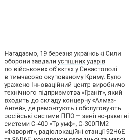
Нагадаємо, 19 березня українські Сили
оборони завдали
успішних ударів
по військових об'єктах у Севастополі
в тимчасово окупованому Криму. Було
уражено Інноваційний центр виробничо-
технічного підприємства «Граніт», який
входить до складу концерну «Алмаз-
Антей», де ремонтують і обслуговують
російські системи ППО — зенітно-ракетні
системи С-400 «Тріумф», С-300ПМ2
«Фаворит», радіолокаційні станції 92Н6Е
та 96Л6Е, комплекси середньої та малої