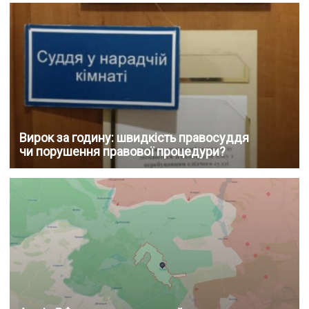
Вирок за годину: швидкість правосуддя
чи порушення правової процедури?