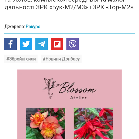
дальності ЗРК «Бук-М2/М3» і ЗРК «Тор-М2».
Джерело:
Ракурс
#Збройні сили
#Новини Донбасу