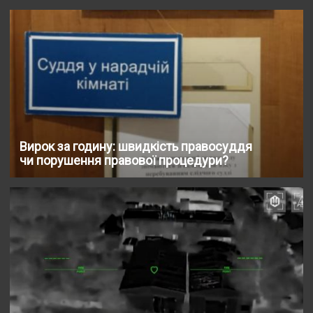
Вирок за годину: швидкість правосуддя
чи порушення правової процедури?