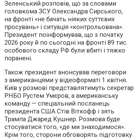
Зеленський розповів, що за словами
головкома ЗСУ Олександра Сирського,
на фронті «не бачать ніяких суттєвих
просувань» і ситуація «контрольована».
Президент поінформував, що з початку
2026 року й по сьогодні на фронті 89 тис.
особового складу РФ були вбиті і тяжко
поранені.
Також президент анонсував переговори
з американцями у відеоформаті 1 квітня.
Київ у розмові представлятимуть секретар
РНБО Рустем Умєров, а американську
команду — спеціальний посланець
президента США Стів Віткофф і зять
Трампа Джаред Кушнер. Розмова буде
стосуватися того, «де ми знаходимося».
Крім того, сторони обговорять підготовку