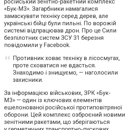
російський зенітно-ракетний комплекс
«Бук-М3». Загарбники намагалися
замаскувати техніку серед дерев, але
українські бійці були пильні. По ворожій
системі відпрацював дрон. Про це Сили
безпілотних систем ЗСУ 31 березня
повідомили у Facebook.
Противник ховає техніку в лісосмугах,
проте сховатися не вдасться.
Знаходимо і знищуємо, — наголосили
захисники.
За інформацією військових, ЗРК «Бук-
М3» — один із ключових елементів
ешелонованої російської протиповітряної
оборони. Цей комплекс озброєний новими
зенітними ракетами, що зберігаються
у герметичних транспортно-пускових