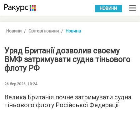
УКР
РУС
НОВИНИ
Новини
Світові новини
Новина
Уряд Британії дозволив своєму
ВМФ затримувати судна тіньового
флоту РФ
26 бер 2026, 10:24
Велика Британія почне затримувати судна
тіньового флоту Російської Федерації.