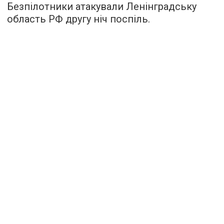
Безпілотники атакували Ленінградську
область РФ другу ніч поспіль.