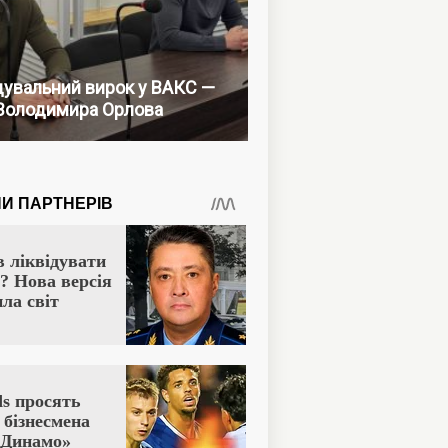
увальний вирок у ВАКС —
Володимира Орлова