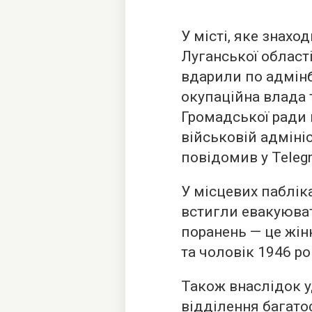
У місті, яке знахо
Луганської області
вдарили по адмінб
окупаційна влада 
Громадської ради 
військовій адмініс
повідомив у Teleg
У місцевих паблік
встигли евакуюват
поранень — це жін
та чоловік 1946 р
Також внаслідок 
відділення багато