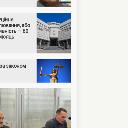
уційне
лювання, або
вність — 60
місяць
за законом