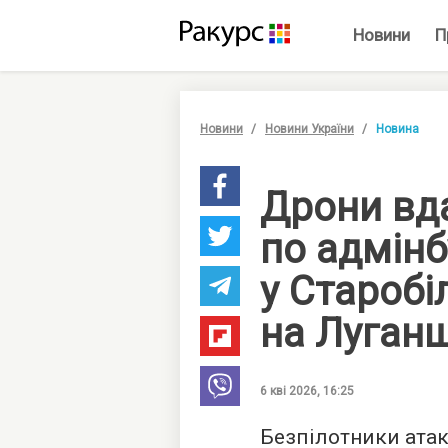
Новини
П
Новини
Новини України
Новина
Дрони вд
по адмінб
у Старобі
на Луган
6 кві 2026, 16:25
Безпілотники атак