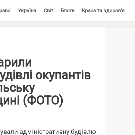
раво
Україна
Світ
Блоги
Краса та здоров'я
арили
удівлі окупантів
льську
щині (ФОТО)
ували адміністративну будівлю