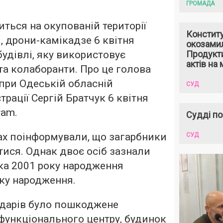
ГРОМАДА
диться на окупованій території
Констит
, дрони-камікадзе 6 квітня
окозами
удівлі, яку використовує
Продукти
актів на 
та колаборанти. Про це голова
при Одеській обласній
СУД
трації Сергій Братчук 6 квітня
ram.
Судді по
ах поінформували, що загарбники
СУД
ися. Однак двоє осіб зазнали
ка 2001 року народження
оку народження.
ударів було пошкоджене
функціонального центру, будинок