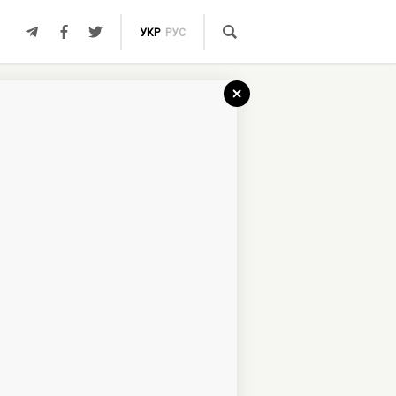
УКР
РУС