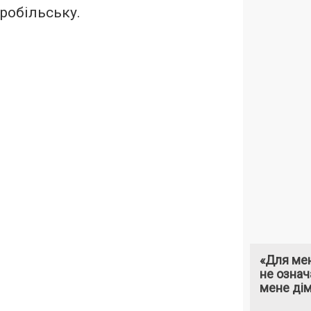
робільську.
«Для мен
не означ
мене ді