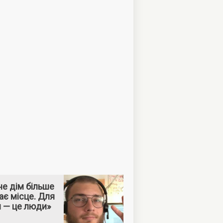
е дім більше
ає місце. Для
м — це люди»