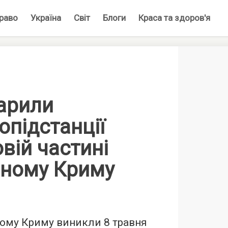
раво
Україна
Світ
Блоги
Краса та здоров'я
арили
опідстанції
овій частині
аному Криму
ному Криму виникли 8 травня