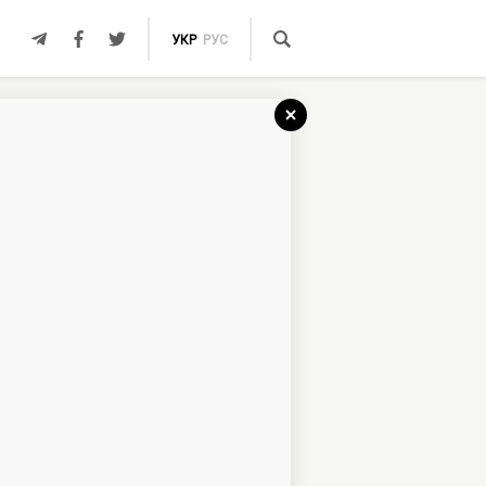
УКР
РУС