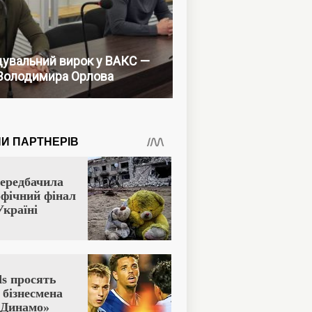
увальний вирок у ВАКС —
Володимира Орлова