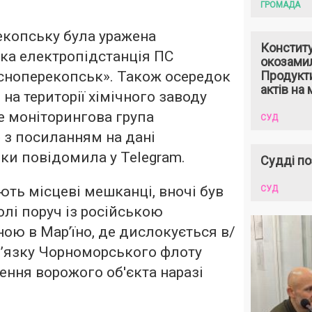
ГРОМАДА
екопську була уражена
Констит
ика електропідстанція ПС
окозами
сноперекопськ». Також осередок
Продукти
актів на 
на території хімічного заводу
е моніторингова група
СУД
 з посиланням на дані
ки повідомила у Telegram.
Судді по
ють місцеві мешканці, вночі був
СУД
олі поруч із російською
ою в Мар’їно, де дислокується в/
в’язку Чорноморського флоту
ження ворожого об'єкта наразі