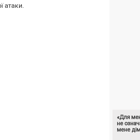
ї атаки.
«Для мен
не означ
мене ді