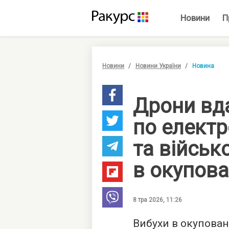
Новини
П
Новини
Новини України
Новина
Дрони вд
по електр
та військ
в окупов
8 тра 2026, 11:26
Вибухи в окупова