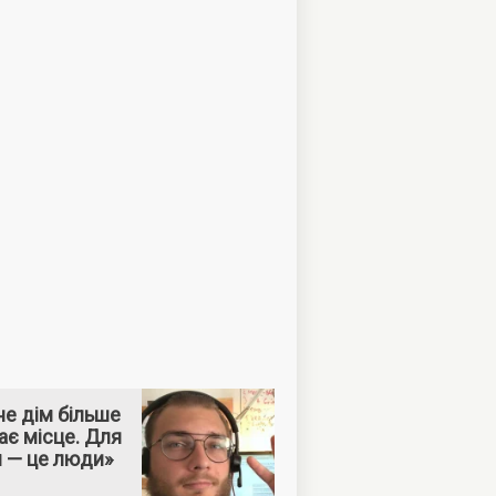
е дім більше
ає місце. Для
м — це люди»