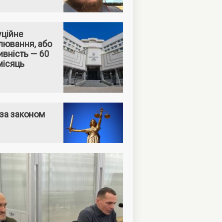
уційне
лювання, або
вність — 60
місяць
за законом