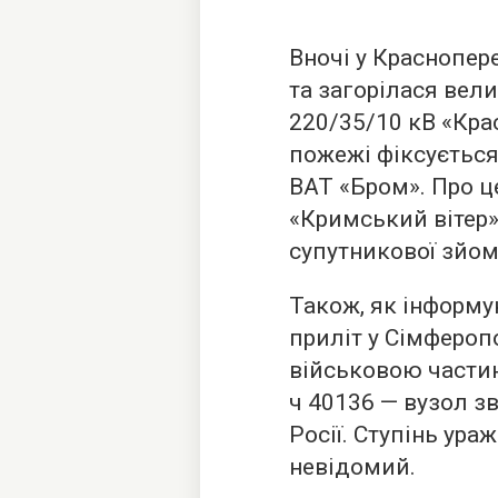
Вночі у Краснопер
та загорілася вел
220/35/10 кВ «Кра
пожежі фіксується 
ВАТ «Бром». Про ц
«Кримський вітер»
супутникової зйом
Також, як інформу
приліт у Сімфероп
військовою частин
ч 40136 — вузол з
Росії. Ступінь ура
невідомий.