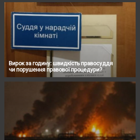
Вирок за годину: швидкість правосуддя
чи порушення правової процедури?