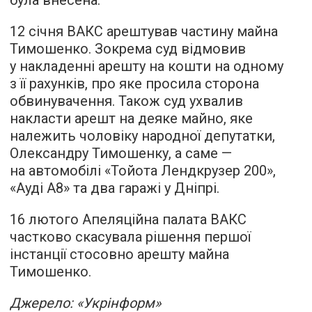
була внесена.
12 січня ВАКС арештував частину майна
Тимошенко. Зокрема суд відмовив
у накладенні арешту на кошти на одному
з її рахунків, про яке просила сторона
обвинувачення. Також суд ухвалив
накласти арешт на деяке майно, яке
належить чоловіку народної депутатки,
Олександру Тимошенку, а саме —
на автомобілі «Тойота Лендкрузер 200»,
«Ауді А8» та два гаражі у Дніпрі.
16 лютого Апеляційна палата ВАКС
частково скасувала рішення першої
інстанції стосовно арешту майна
Тимошенко.
Джерело: «Укрінформ»