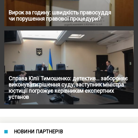
Вирок за годину: швидкість правосуддя
чи порушення правової процедури?
Справа Юлії Тимошенко: детектив… забороняє
виконувати рішення суду, заступник міністра
юстиції погрожує керівникам експертних
установ
НОВИНИ ПАРТНЕРІВ