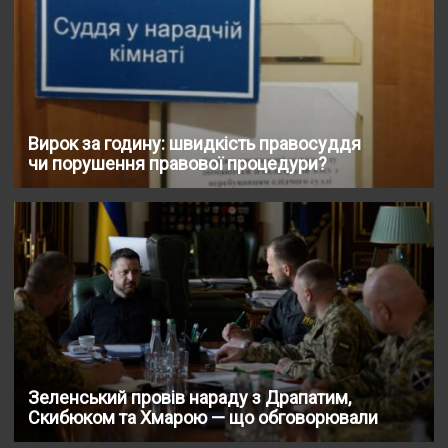
Вирок за годину: швидкість правосуддя
чи порушення правової процедури?
Зеленський провів нараду з Драпатим,
Скибюком та Хмарою — що обговорювали