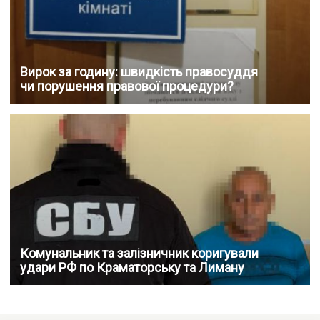
Вирок за годину: швидкість правосуддя
чи порушення правової процедури?
Комунальник та залізничник коригували
удари РФ по Краматорську та Лиману