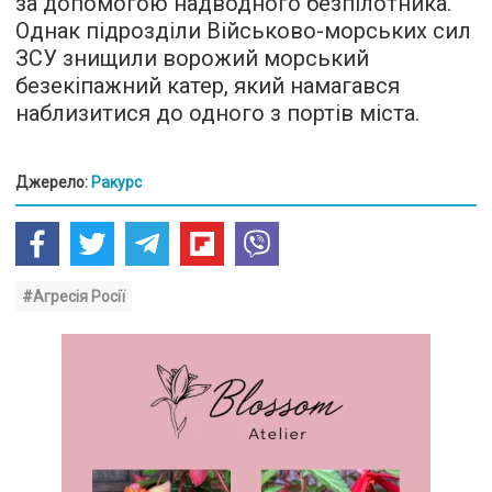
за допомогою надводного безпілотника.
Однак підрозділи Військово-морських сил
ЗСУ знищили ворожий морський
безекіпажний катер, який намагався
наблизитися до одного з портів міста.
Джерело:
Ракурс
#Агресія Росії