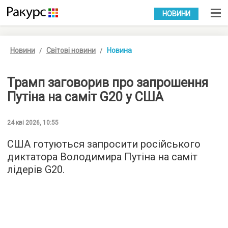
УКР
РУС
НОВИНИ
Новини
Світові новини
Новина
Трамп заговорив про запрошення
Путіна на саміт G20 у США
24 кві 2026, 10:55
США готуються запросити російського
диктатора Володимира Путіна на саміт
лідерів G20.