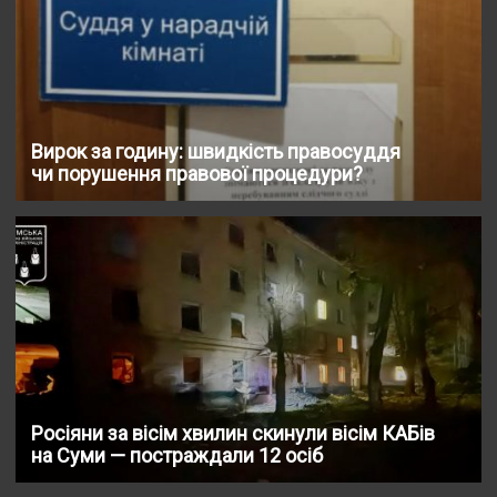
Вирок за годину: швидкість правосуддя
чи порушення правової процедури?
Росіяни за вісім хвилин скинули вісім КАБів
на Суми — постраждали 12 осіб