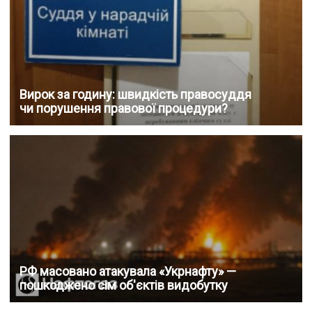
Вирок за годину: швидкість правосуддя
чи порушення правової процедури?
РФ масовано атакувала «Укрнафту» —
пошкоджено сім об'єктів видобутку