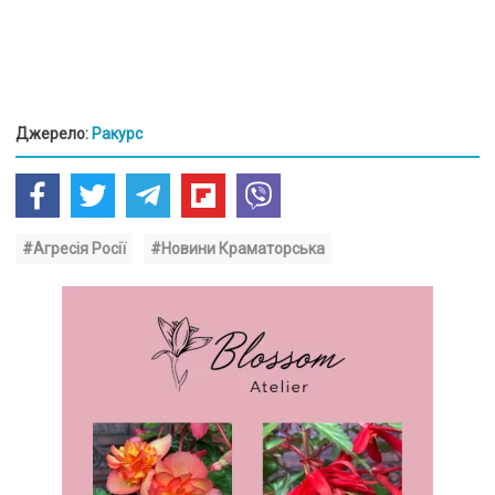
Джерело:
Ракурс
#Агресія Росії
#Новини Краматорська