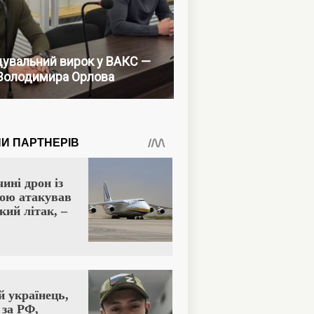
увальний вирок у ВАКС —
Володимира Орлова