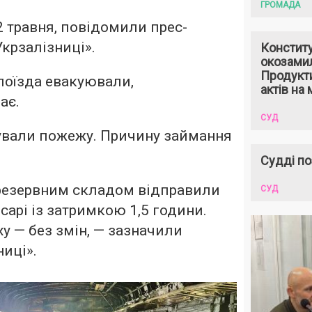
ГРОМАДА
2 травня, повідомили прес-
крзалізниці».
Констит
окозами
Продукти
 поїзда евакуювали,
актів на 
ає.
СУД
дували пожежу. Причину займання
Судді по
резервним складом відправили
СУД
осарі із затримкою 1,5 години.
у — без змін, — зазначили
ниці».