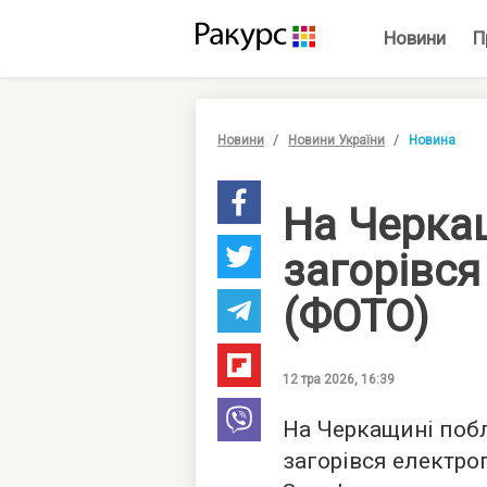
Новини
П
Новини
Новини України
Новина
На Черкащ
загорівся
(ФОТО)
12 тра 2026, 16:39
На Черкащині побл
загорівся електро