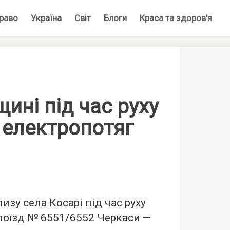
раво
Україна
Світ
Блоги
Краса та здоров'я
ині під час руху
 електропотяг
изу села Косарі під час руху
поїзд № 6551/6552 Черкаси —