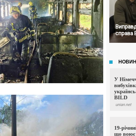
Виправд
справа 