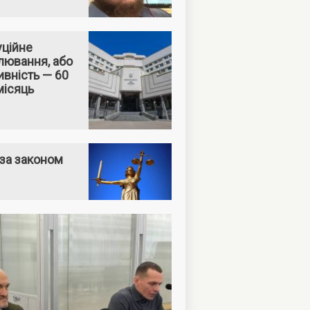
уційне
лювання, або
вність — 60
місяць
за законом