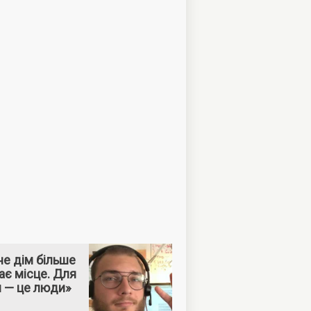
е дім більше
ає місце. Для
м — це люди»