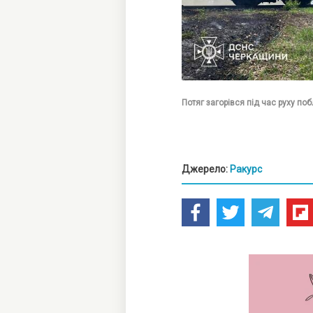
Потяг загорівся під час руху по
Джерело:
Ракурс