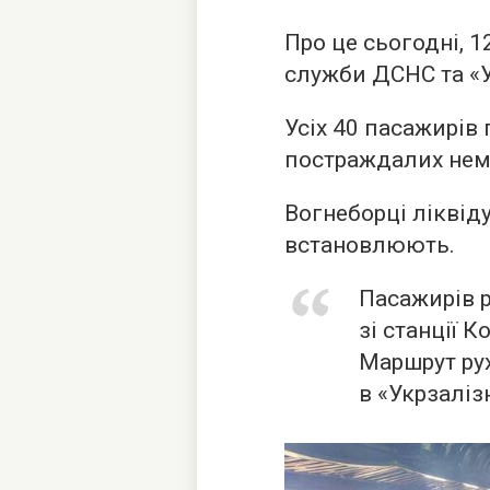
Про це сьогодні, 1
служби ДСНС та «У
Усіх 40 пасажирів
постраждалих нем
Вогнеборці лікві
встановлюють.
Пасажирів 
зі станції К
Маршрут рух
в «Укрзаліз