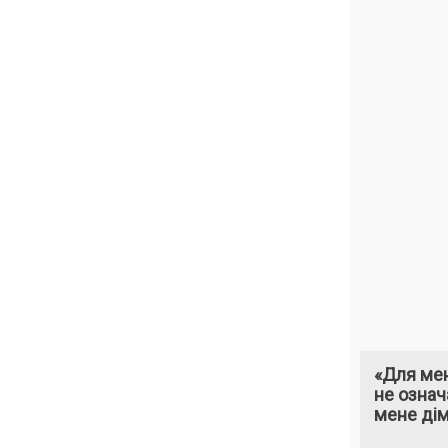
«Для мен
не означ
мене ді