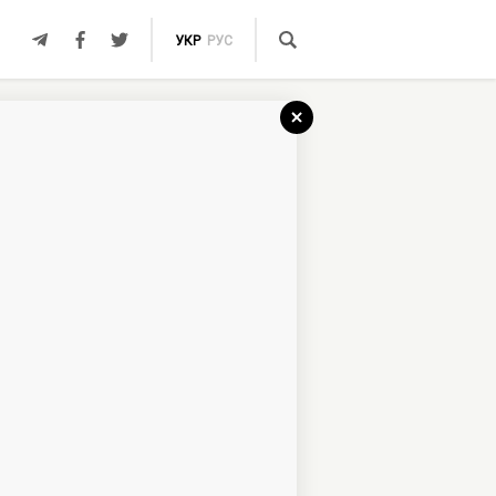
УКР
РУС