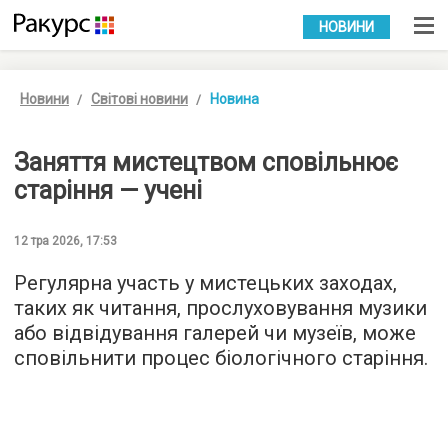
УКР
РУС
НОВИНИ
Новини
Світові новини
Новина
Заняття мистецтвом сповільнює
старіння — учені
12 тра 2026, 17:53
Регулярна участь у мистецьких заходах,
таких як читання, прослуховування музики
або відвідування галерей чи музеїв, може
сповільнити процес біологічного старіння.