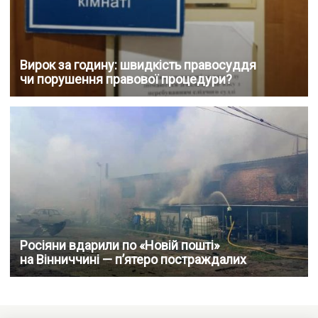
Вирок за годину: швидкість правосуддя
чи порушення правової процедури?
Росіяни вдарили по «Новій пошті»
на Вінниччині — п’ятеро постраждалих