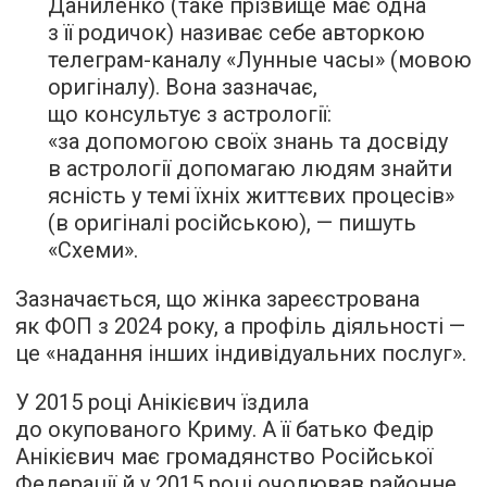
Даниленко (таке прізвище має одна
з її родичок) називає себе авторкою
телеграм-каналу «Лунные часы» (мовою
оригіналу). Вона зазначає,
що консультує з астрології:
«за допомогою своїх знань та досвіду
в астрології допомагаю людям знайти
ясність у темі їхніх життєвих процесів»
(в оригіналі російською), — пишуть
«Схеми».
Зазначається, що жінка зареєстрована
як ФОП з 2024 року, а профіль діяльності —
це «надання інших індивідуальних послуг».
У 2015 році Анікієвич їздила
до окупованого Криму. А її батько Федір
Анікієвич має громадянство Російської
Федерації й у 2015 році очолював районне