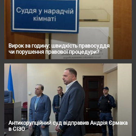
Вирок за годину: швидкість правосуддя
чи порушення правової процедури?
Антикорупційний суд відправив Андрія Єрмака
в СІЗО