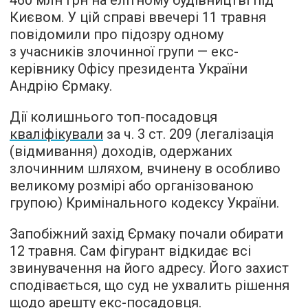
460 млн грн на елітному будівництві під
Києвом. У цій справі ввечері 11 травня
повідомили про підозру одному
з учасників злочинної групи — екс-
керівнику Офісу президента України
Андрію Єрмаку.
Дії колишнього топ-посадовця
кваліфікували
за ч. 3 ст. 209 (легалізація
(відмивання) доходів, одержаних
злочинним шляхом, вчинену в особливо
великому розмірі або організованою
групою) Кримінального кодексу України.
Запобіжний захід Єрмаку почали обирати
12 травня. Сам фігурант відкидає всі
звинувачення на його адресу. Його захист
сподівається, що суд не ухвалить рішення
щодо арешту екс-посадовця.