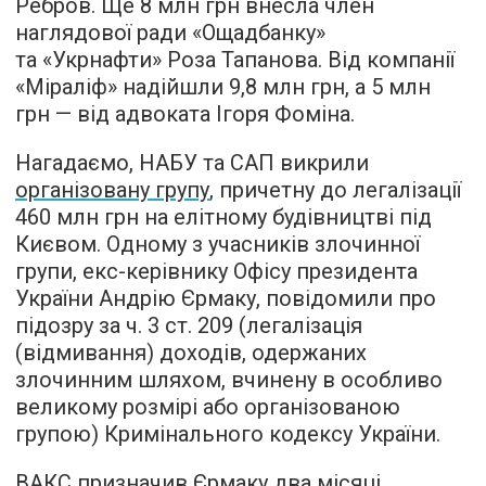
Ребров. Ще 8 млн грн внесла член
наглядової ради «Ощадбанку»
та «Укрнафти» Роза Тапанова. Від компанії
«Міраліф» надійшли 9,8 млн грн, а 5 млн
грн — від адвоката Ігоря Фоміна.
Нагадаємо, НАБУ та САП викрили
організовану групу
, причетну до легалізації
460 млн грн на елітному будівництві під
Києвом. Одному з учасників злочинної
групи, екс-керівнику Офісу президента
України Андрію Єрмаку, повідомили про
підозру за ч. 3 ст. 209 (легалізація
(відмивання) доходів, одержаних
злочинним шляхом, вчинену в особливо
великому розмірі або організованою
групою) Кримінального кодексу України.
ВАКС призначив Єрмаку два місяці