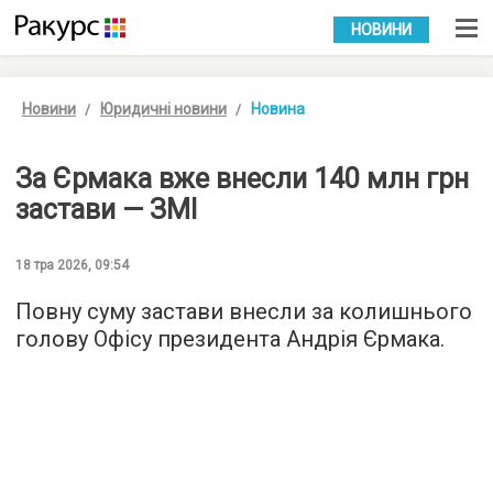
УКР
РУС
НОВИНИ
Новини
Юридичні новини
Новина
За Єрмака вже внесли 140 млн грн
застави — ЗМІ
18 тра 2026, 09:54
Повну суму застави внесли за колишнього
голову Офісу президента Андрія Єрмака.