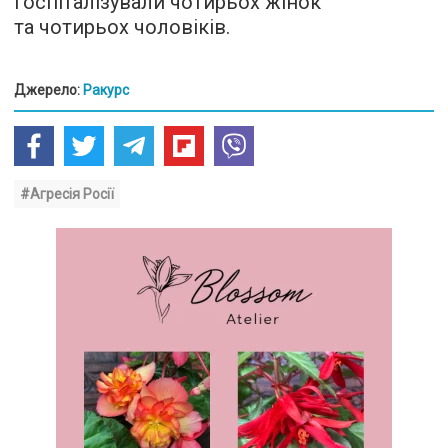
Госпіталізували чотирьох жінок
та чотирьох чоловіків.
Джерело:
Ракурс
#Агресія Росії