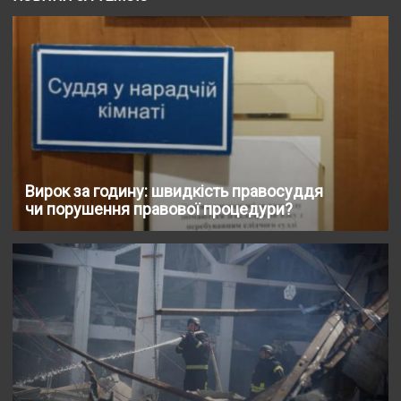
Вирок за годину: швидкість правосуддя
чи порушення правової процедури?