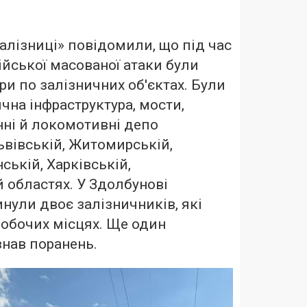
алізниці» повідомили, що під час
ійської масованої атаки були
ри по залізничних об'єктах. Були
чна інфраструктура, мости,
нні й локомотивні депо
Львівській, Житомирській,
ській, Харківській,
 областях. У Здолбунові
инули двоє залізничників, які
робочих місцях. Ще один
знав поранень.