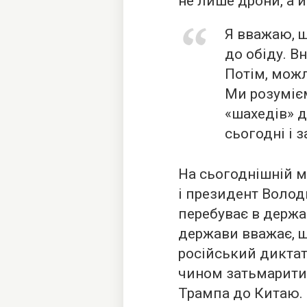
не лише дрони, а й
Я вважаю, щ
до обіду. В
Потім, можл
Ми розуміє
«шахедів» д
сьогодні і з
На сьогоднішній м
і президент Волод
перебуває в держа
держави вважає, щ
російський диктат
чином затьмарити
Трампа до Китаю.