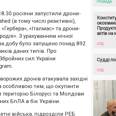
ГРОМАДА
 18.30 росіяни запустили дрони-
Констит
hed (в тому числі реактивні),
окозами
«Гербера», «Італмас» та дрони-
Продукти
актів на 
родія». З урахуванням нічної
 за добу було запущено понад 892
СУД
иків даних типів. Про
 Збройних сил України
Судді по
gram.
СУД
 ворожих дронів атакувала західні
ла особливою тим, що окупанти
 територію Білорусі та Молдови
них БпЛА в бік України.
акетні війська, підрозділи РЕБ