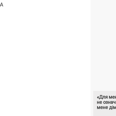
ЛА
«Для мен
не означ
мене ді