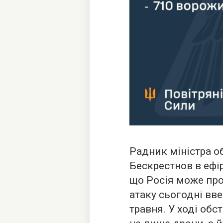
Радник міністра о
Бескрестнов в ефі
що Росія може пр
атаку сьогодні вве
травня. У ході обс