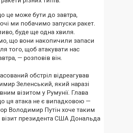
 ракети різних типів.
о це може бути до завтра,
ночі ми побачимо запуски ракет.
иво, буде ще одна хвиля.
мо, що вони накопичили запаси
ля того, щоб атакувати нас
автра, — розповів він.
асований обстріл відреагував
имир Зеленський, який наразі
вним візитом у Румунії. Глава
о ця атака не є випадковою —
ор Володимир Путін хоче таким
 візит президента США Дональда