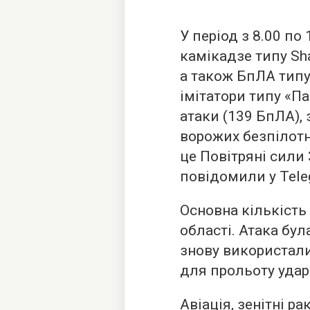
У період з 8.00 по
камікадзе типу Sha
а також БпЛА типу 
імітатори типу «Па
атаки (139 БпЛА),
ворожих безпілотн
це Повітряні сили
повідомили у Tele
Основна кількість
області. Атака бу
знову використали
для прольоту удар
Авіація, зенітні р