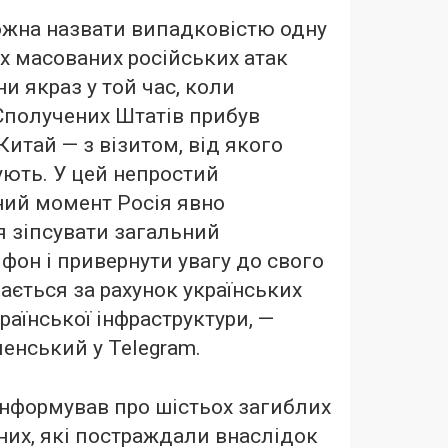
ожна назвати випадковістю одну
х масованих російських атак
ни якраз у той час, коли
Сполучених Штатів прибув
 Китай — з візитом, від якого
ують. У цей непростий
ний момент Росія явно
я зіпсувати загальний
фон і привернути увагу до свого
ається за рахунок українських
країнської інфраструктури, —
енський у Telegram.
нформував про шістьох загиблих
них, які постраждали внаслідок