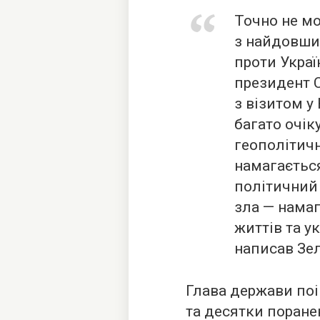
Точно не м
з найдовши
проти Украї
президент 
з візитом у
багато очік
геополітич
намагаєтьс
політичний 
зла — намаг
життів та у
написав Зел
Глава держави поі
та десятки поране