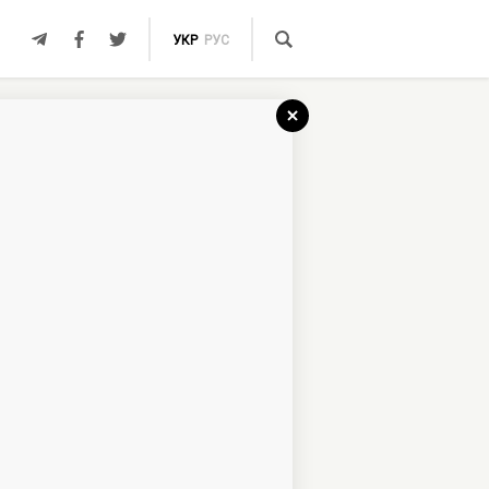
УКР
РУС