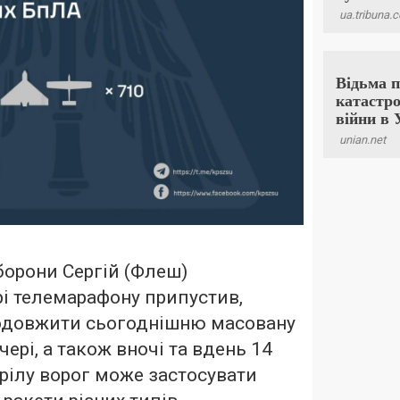
борони Сергій (Флеш)
рі телемарафону припустив,
одовжити сьогоднішню масовану
чері, а також вночі та вдень 14
трілу ворог може застосувати