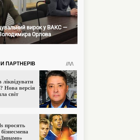
увальний вирок у ВАКС —
Володимира Орлова