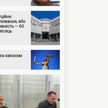
уційне
лювання, або
вність — 60
місяць
за законом