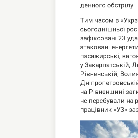
денного обстрілу.
Тим часом в «Укрз
сьогоднішньої рос
зафіксовані 23 уда
атаковані енергети
пасажирські, ваго
у Закарпатській, 
Рівненській, Волин
Дніпропетровській
на Рівненщині заг
не перебували на 
працівник «УЗ» за