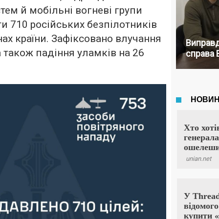
тем й мобільні вогневі групи
и 710 російських безпілотників
нах країни. Зафіксовано влучання
Виправд
а також падіння уламків на 26
справа 