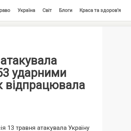
раво
Україна
Світ
Блоги
Краса та здоров'я
 атакувала
53 ударними
к відпрацювала
ія 13 травня атакувала Україну