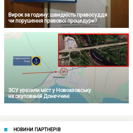
Вирок за годину: швидкість правосуддя
чи порушення правової процедури?
ЗСУ уразили міст у Новоазовську
на окупованій Донеччині
НОВИНИ ПАРТНЕРІВ