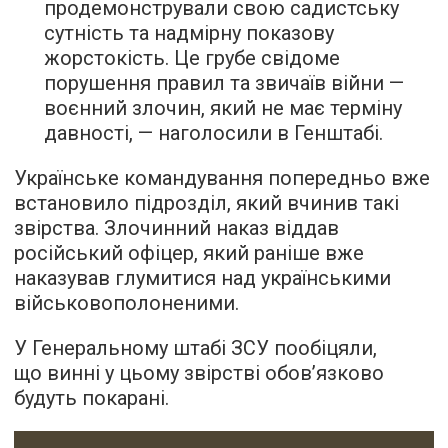
продемонстрували свою садистську
сутність та надмірну показову
жорстокість. Це грубе свідоме
порушення правил та звичаїв війни —
воєнний злочин, який не має терміну
давності, — наголосили в Генштабі.
Українське командування попередньо вже
встановило підрозділ, який вчинив такі
звірства. Злочинний наказ віддав
російський офіцер, який раніше вже
наказував глумитися над українськими
військовополоненими.
У Генеральному штабі ЗСУ пообіцяли,
що винні у цьому звірстві обов’язково
будуть покарані.