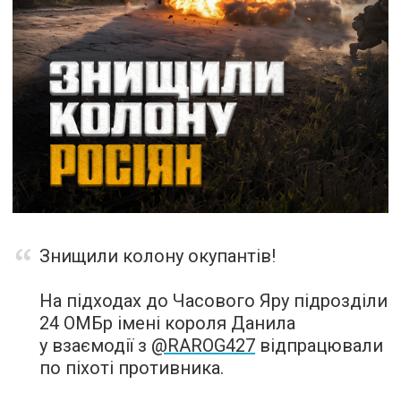
Знищили колону окупантів!
На підходах до Часового Яру підрозділи
24 ОМБр імені короля Данила
у взаємодії з
@RAROG427
відпрацювали
по піхоті противника.