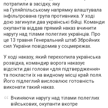
потрапили в засідку, яку
на Гуляйпільському напрямку влаштувала
інфільтрована група противника. У ході
дою загинули два українські бійці. Команди
окупантів віддав прямий наказ вчинити
наругу над тілами полеглих українців. Про
це 13 травня Генеральний штаб Збройних
сил України повідомив у соцмережах.
У ході наказу, який перехопила українська
розвідка, командир ворога наказує
відсікти дві голови «для підтвердження»
та покласти їх на видному місці край поля.
Його підлеглий висловлює готовність
виконати такий наказ.
Вчиняючи наругу над тілами полеглих
військових, окупанти вкотре