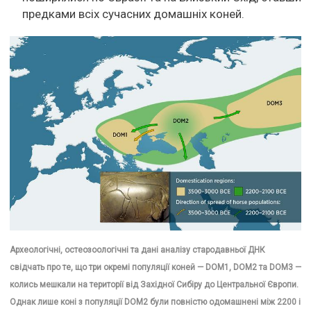
предками всіх сучасних домашніх коней.
Археологічні, остеозоологічні та дані аналізу стародавньої ДНК
свідчать про те, що три окремі популяції коней — DOM1, DOM2 та DOM3 —
колись мешкали на території від Західної Сибіру до Центральної Європи.
Однак лише коні з популяції DOM2 були повністю одомашнені між 2200 і