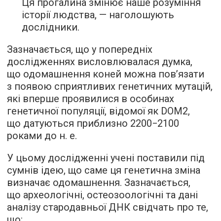
Ця прогалина змінює наше розуміння
історії людства, — наголошують
дослідники.
Зазначається, що у попередніх
дослідженнях висловлювалася думка,
що одомашнення коней можна пов’язати
з появою сприятливих генетичних мутацій,
які вперше проявилися в особинах
генетичної популяції, відомої як DOM2,
що датуються приблизно 2200−2100
роками до н. е.
У цьому дослідженні учені поставили під
сумнів ідею, що саме ця генетична зміна
визначає одомашнення. Зазначається,
що археологічні, остеозоологічні та дані
аналізу стародавньої ДНК свідчать про те,
що: