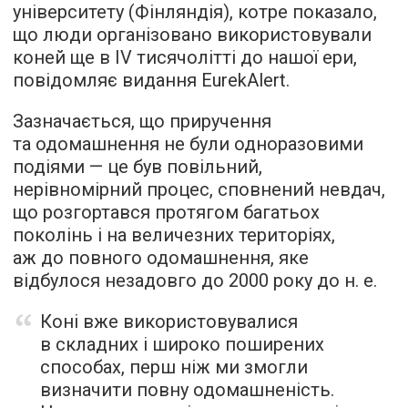
університету (Фінляндія), котре показало,
що люди організовано використовували
коней ще в IV тисячолітті до нашої ери,
повідомляє видання EurekAlert.
Зазначається, що приручення
та одомашнення не були одноразовими
подіями — це був повільний,
нерівномірний процес, сповнений невдач,
що розгортався протягом багатьох
поколінь і на величезних територіях,
аж до повного одомашнення, яке
відбулося незадовго до 2000 року до н. е.
Коні вже використовувалися
в складних і широко поширених
способах, перш ніж ми змогли
визначити повну одомашненість.