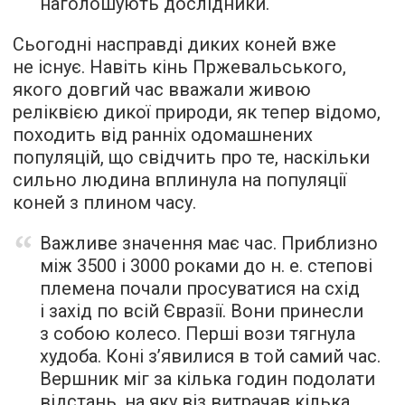
наголошують дослідники.
Сьогодні насправді диких коней вже
не існує. Навіть кінь Пржевальського,
якого довгий час вважали живою
реліквією дикої природи, як тепер відомо,
походить від ранніх одомашнених
популяцій, що свідчить про те, наскільки
сильно людина вплинула на популяції
коней з плином часу.
Важливе значення має час. Приблизно
між 3500 і 3000 роками до н. е. степові
племена почали просуватися на схід
і захід по всій Євразії. Вони принесли
з собою колесо. Перші вози тягнула
худоба. Коні з’явилися в той самий час.
Вершник міг за кілька годин подолати
відстань, на яку віз витрачав кілька