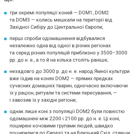
три окремі популяції коней — DOM1, DOM2
та DOM3 — колись мешкали на території від
Західної Сибіру до Центральної Європи;
перші спроби одомашнення відбувалися
незалежно одна від одної в різних регіонах
та серед різних популяцій приблизно у 3500−3000
рр. до н. е., а то й на кілька століть раніше;
незадовго до 3000 р. до н. е. народ Ямної культури
вже їздив на конях DOM2 — прямих предках
сучасних домашніх тварин, одночасно включаючи
їх у раціон, ритуали та системи пересування, —
і завозив їх у західні регіони;
однак лише коні з популяції DOM2 були повністю
одомашнені між 2200 і 2100 рр. до н. е. Ці коні,
поширені кочовими групами людей, швидко
поширилися по Євразії та на Близький Схід, ставши