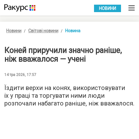
УКР
РУС
НОВИНИ
Новини
Світові новини
Новина
Коней приручили значно раніше,
ніж вважалося — учені
14 тра 2026, 17:57
Їздити верхи на конях, використовувати
їх у праці та торгувати ними люди
розпочали набагато раніше, ніж вважалося.