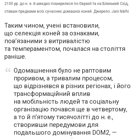
2100 рр. до н. е. й швидко поширилися по Євразії та на Близький Схід,
ставши предками всіх сучасних домашніх коней. Джерело: Jani Närhi
Таким чином, учені встановили,
що селекція коней за ознаками,
пов’язаними з витривалістю
та темпераментом, почалася на століття
раніше.
Одомашнення було не раптовим
проривом, а тривалим процесом,
що відрізнявся в різних регіонах, і його
трансформаційний вплив
на мобільність людей та соціальну
організацію почався ще в четвертому,
а то й п’ятому тисячолітті до н. е.,
створивши передумови для
подальшого домінування DOM2, —