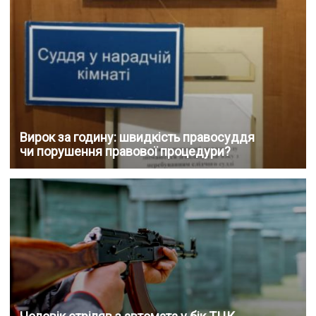
Вирок за годину: швидкість правосуддя
чи порушення правової процедури?