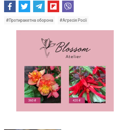
#Протиракетна оборона
#Агресія Росії