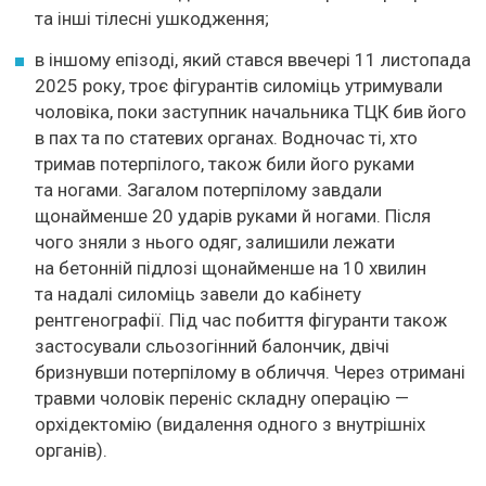
та інші тілесні ушкодження;
в іншому епізоді, який стався ввечері 11 листопада
2025 року, троє фігурантів силоміць утримували
чоловіка, поки заступник начальника ТЦК бив його
в пах та по статевих органах. Водночас ті, хто
тримав потерпілого, також били його руками
та ногами. Загалом потерпілому завдали
щонайменше 20 ударів руками й ногами. Після
чого зняли з нього одяг, залишили лежати
на бетонній підлозі щонайменше на 10 хвилин
та надалі силоміць завели до кабінету
рентгенографії. Під час побиття фігуранти також
застосували сльозогінний балончик, двічі
бризнувши потерпілому в обличчя. Через отримані
травми чоловік переніс складну операцію —
орхідектомію (видалення одного з внутрішніх
органів).