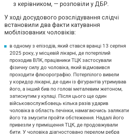
з керівником, — розповіли у ДБР.
У ході досудового розслідування слідчі
встановили два факти катування
мобілізованих чоловіків:
в одному з епізодів, який стався вранці 13 серпня
2025 року, у місцевій лікарні, де потерпілий
проходив ВЛК, працівники ТЦК застосували
фізичну силу до чоловіка, який відмовився
проходити флюорографію. Потерпілого вивели
у коридор лікарні, де один із фігурантів утримував
його, а інший бив по голові металевим жетоном,
затиснутим у кулаці. Після цього ще один
військовослужбовець кілька разів ударив
чоловіка в область печінки, намагаючись залякати
його та змусити пройти обстеження. Надалі його
привезли у приміщення ТЦК, де продовжували
бити. У чоловіка діагностовано перелом ребра