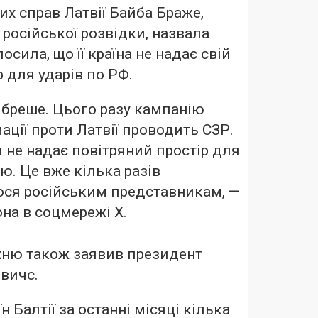
их справ Латвії Байба Браже,
російської розвідки, назвала
лосила, що її країна не надає свій
 для ударів по РФ.
 бреше. Цього разу кампанію
ації проти Латвії проводить СЗР.
я не надає повітряний простір для
ію. Це вже кілька разів
ся російським представникам, —
на в соцмережі Х.
хню також заявив президент
евичс.
н Балтії за останні місяці кілька