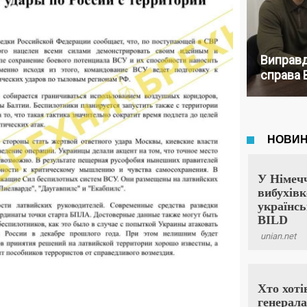
Виправд
справа 