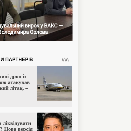
увальний вирок у ВАКС —
Володимира Орлова