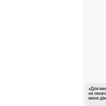
«Для мен
не означ
мене ді