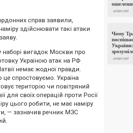
кордонних справ заявили,
 наміру здійснювати такі атаки
заяву.
у наборі вигадок Москви про
отовку Україною атак на РФ
 Латвії немає жодної правди.
 це спростовуємо. Україна
овує територію чи повітряний
ії для своїх операцій проти Росії
міру цього робити, не має наміру
ти, — зазначив речник МЗС
ий.