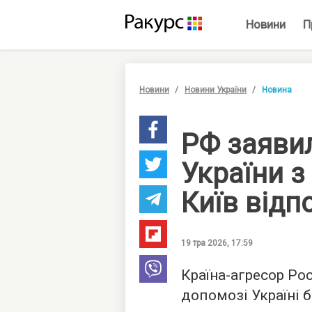
Новини
П
Новини
Новини України
Новина
РФ заяви
України з 
Київ відп
19 тра 2026, 17:59
Країна-агресор Ро
допомозі Україні б