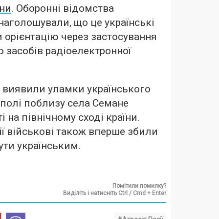
они
. Оборонні відомства
 наголошували, що це українські
и орієнтацію через застосування
 засобів радіоелектронної
і виявили уламки українського
 полі поблизу села Семане
і на північному сході країни.
ії військові також вперше збили
ути українським.
Помітили помилку?
Виділіть і натисніть Ctrl / Cmd + Enter