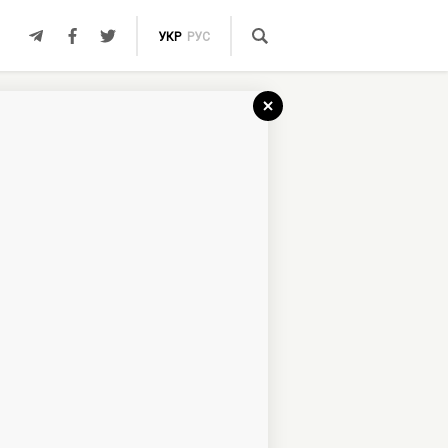
УКР
РУС