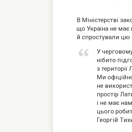
В Міністерстві за
що Україна не має
й спростували цю 
У черговом
нібито підг
з території
Ми офіційно
не використ
простір Латв
і не має на
цього роби
Георгій Тих