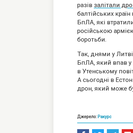
разів
залітали др
балтійських країн
БпЛА, які втратил
російською армією
боротьби.
Так, днями у Литв
БпЛА, який впав у
в Утенському повіт
А сьогодні в Естон
дрон, який може б
Джерело:
Ракурс