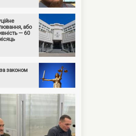
уційне
лювання, або
вність — 60
місяць
за законом