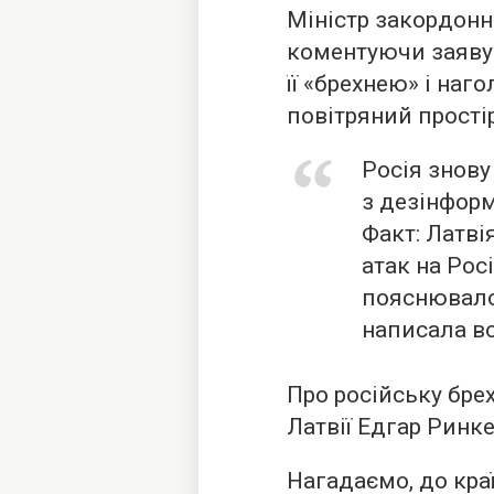
Міністр закордонн
коментуючи заяву 
її «брехнею» і наго
повітряний простір
Росія знову
з дезінформ
Факт: Латві
атак на Рос
пояснювало
написала во
Про російську бре
Латвії Едгар Ринк
Нагадаємо, до краї