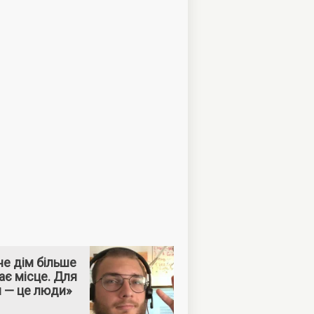
е дім більше
ає місце. Для
м — це люди»