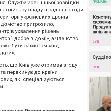
вня, Служба зовнішньої розвідки
ГРОМАДА
 латвійську владу в наданні згоди
території українських дронів
Констит
окозами
Відомство пригрозило,
Продукти
нтрів ухвалення рішень
актів на 
иторії добре відомі», а членство
СУД
може бути захистом «від
лати».
Судді по
ть, що Київ уже отримав згоду
СУД
 та перекинув до країни
ових, які спеціалізуються
и.