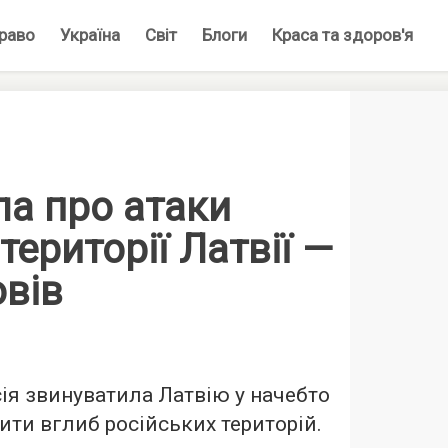
раво
Україна
Світ
Блоги
Краса та здоров'я
ла про атаки
території Латвії —
овів
сія звинуватила Латвію у начебто
ити вглиб російських територій.