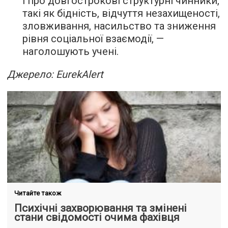
і про довгострокові структурні чинники,
такі як бідність, відчуття незахищеності,
зловживання, насильство та зниження
рівня соціальної взаємодії, —
наголошують учені.
Джерело: EurekAlert
Читайте також
Психічні захворювання та змінені
стани свідомості очима фахівця