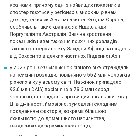
країнами, причому одні з найвищих показників
спостерігаються у регіонах з високим рівнем
доходу, таких як Австралазія та Західна Європа,
особливо в таких країнах, як Нідерланди,
Португалія та Австралія. Значне зростання
показників навантаження психічних розладів
також спостерігалося у Західній Африці на південь
від Сахари та в деяких частинах Південної Азії;
у 2023 році 620 млн жінок різного віку страждали
на психічні розлади, порівняно з 552 млн чоловіків
різного віку у всьому світі. На жінок припадало
92,6 млн DALY, порівняно з 78,6 млн серед
чоловіків, що свідчить про вищий загальний тягар.
Ці відмінності, ймовірно, зумовлені складним
поєднанням факторів, зокрема більшою
схильністю до домашнього насильства,
гендерною дискримінацією тощо;