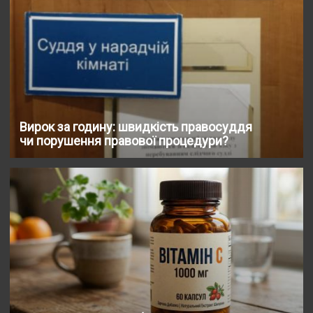
Вирок за годину: швидкість правосуддя
чи порушення правової процедури?