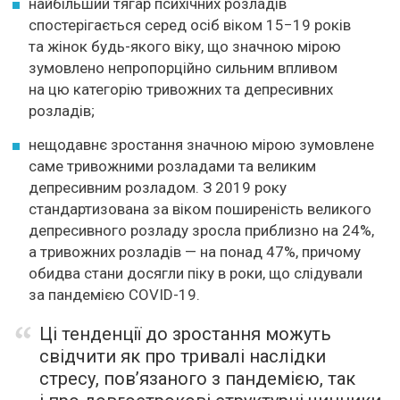
найбільший тягар психічних розладів
спостерігається серед осіб віком 15−19 років
та жінок будь-якого віку, що значною мірою
зумовлено непропорційно сильним впливом
на цю категорію тривожних та депресивних
розладів;
нещодавнє зростання значною мірою зумовлене
саме тривожними розладами та великим
депресивним розладом. З 2019 року
стандартизована за віком поширеність великого
депресивного розладу зросла приблизно на 24%,
а тривожних розладів — на понад 47%, причому
обидва стани досягли піку в роки, що слідували
за пандемією COVID-19.
Ці тенденції до зростання можуть
свідчити як про тривалі наслідки
стресу, пов’язаного з пандемією, так