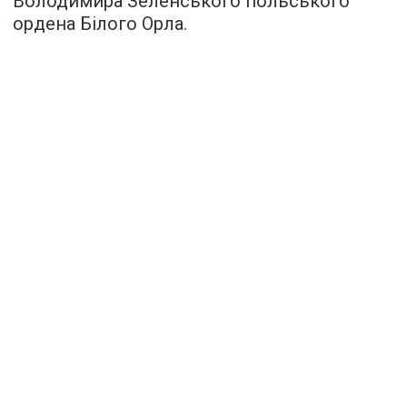
Володимира Зеленського польського
ордена Білого Орла.