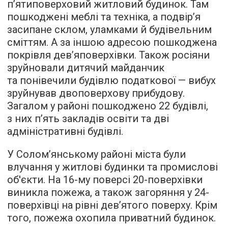
п’ятиповерховий житловий будинок. Там
пошкоджені меблі та техніка, а подвір’я
засипане склом, уламками й будівельним
сміттям. А за іншою адресою пошкоджена
покрівля дев’яповерхівки. Також росіяни
зруйновали дитячий майданчик
та понівечили будівлю податкової — вибух
зруйнував двоповерхову прибудову.
Загалом у районі пошкоджено 22 будівлі,
з них п’ять закладів освіти та дві
адміністративні будівлі.
У Солом’янському районі міста були
влучання у житлові будинки та промислові
об'єкти. На 16-му поверсі 20-поверхівки
виникла пожежа, а також загоряння у 24-
поверхівці на рівні дев’ятого поверху. Крім
того, пожежа охопила приватний будинок.