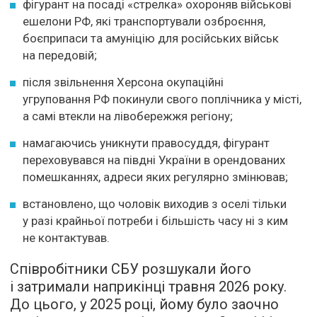
фігурант на посаді «стрелка» охороняв військові
ешелони РФ, які транспортували озброєння,
боєприпаси та амуніцію для російських військ
на передовій;
після звільнення Херсона окупаційні
угруповання РФ покинули свого поплічника у місті,
а самі втекли на лівобережжя регіону;
намагаючись уникнути правосуддя, фігурант
переховувався на півдні України в орендованих
помешканнях, адреси яких регулярно змінював;
встановлено, що чоловік виходив з оселі тільки
у разі крайньої потреби і більшість часу ні з ким
не контактував.
Співробітники СБУ розшукали його
і затримали наприкінці травня 2026 року.
До цього, у 2025 році, йому було заочно