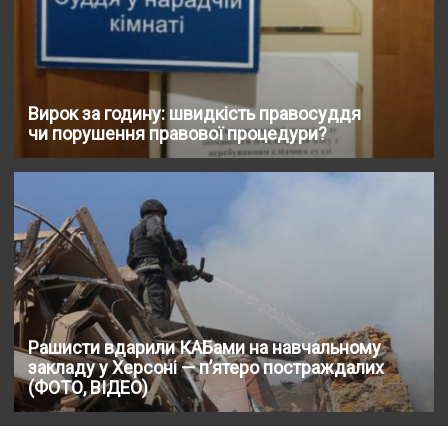
Вирок за годину: швидкість правосуддя
чи порушення правової процедури?
Рашисти вдарили КАБами на навчальному
закладу у Херсоні — п’ятеро постраждалих
(ФОТО, ВІДЕО)