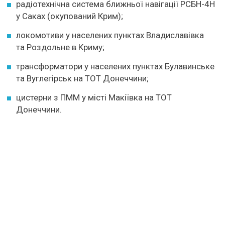
радіотехнічна система ближньої навігації РСБН-4Н
у Саках (окупований Крим);
локомотиви у населених пунктах Владиславівка
та Роздольне в Криму;
трансформатори у населених пунктах Булавинське
та Вуглегірськ на ТОТ Донеччини;
цистерни з ПММ у місті Макіївка на ТОТ
Донеччини.