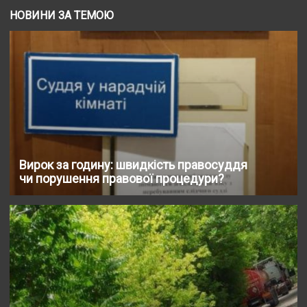
НОВИНИ ЗА ТЕМОЮ
Вирок за годину: швидкість правосуддя
чи порушення правової процедури?