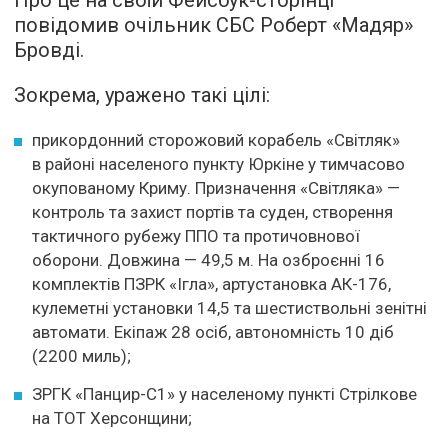
повідомив очільник СБС Роберт «Мадяр»
Бровді.
Зокрема, уражено такі цілі:
прикордонний сторожовий корабель «Світляк»
в районі населеного пункту Юркіне у тимчасово
окупованому Криму. Призначення «Світляка» —
контроль та захист портів та суден, створення
тактичного рубежу ППО та протичовнової
оборони. Довжина — 49,5 м. На озброєнні 16
комплектів ПЗРК «Ігла», артустановка АК-176,
кулеметні установки 14,5 та шестиствольні зенітні
автомати. Екіпаж 28 осіб, автономність 10 діб
(2200 миль);
ЗРГК «Панцир-С1» у населеному пункті Стрілкове
на ТОТ Херсонщини;