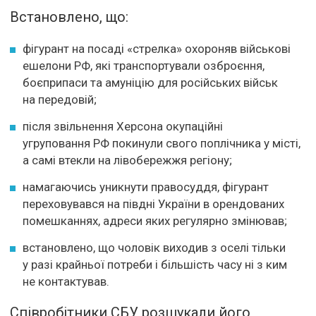
Встановлено, що:
фігурант на посаді «стрелка» охороняв військові
ешелони РФ, які транспортували озброєння,
боєприпаси та амуніцію для російських військ
на передовій;
після звільнення Херсона окупаційні
угруповання РФ покинули свого поплічника у місті,
а самі втекли на лівобережжя регіону;
намагаючись уникнути правосуддя, фігурант
переховувався на півдні України в орендованих
помешканнях, адреси яких регулярно змінював;
встановлено, що чоловік виходив з оселі тільки
у разі крайньої потреби і більшість часу ні з ким
не контактував.
Співробітники СБУ розшукали його