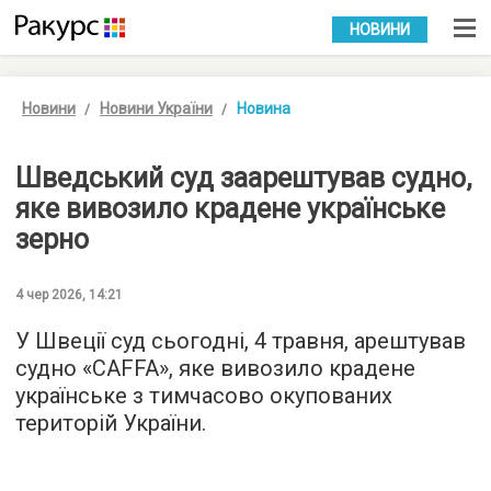
УКР
РУС
НОВИНИ
Новини
Новини України
Новина
Шведський суд заарештував судно,
яке вивозило крадене українське
зерно
4 чер 2026, 14:21
У Швеції суд сьогодні, 4 травня, арештував
судно «CAFFA», яке вивозило крадене
українське з тимчасово окупованих
територій України.