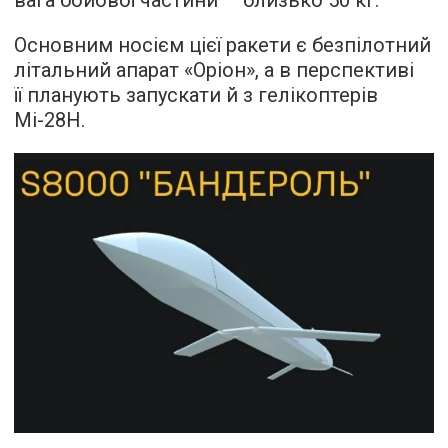
Основним носієм цієї ракети є безпілотний
літальний апарат «Оріон», а в перспективі
її планують запускати й з гелікоптерів
Мі-28Н.