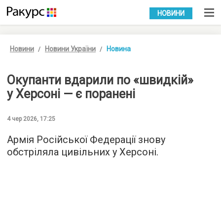
УКР
РУС
НОВИНИ
Новини
Новини України
Новина
Окупанти вдарили по «швидкій»
у Херсоні — є поранені
4 чер 2026, 17:25
Армія Російської Федерації знову
обстріляла цивільних у Херсоні.