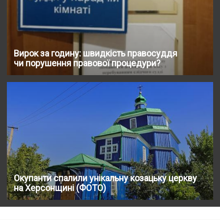
Вирок за годину: швидкість правосуддя
чи порушення правової процедури?
Окупанти спалили унікальну козацьку церкву
на Херсонщині (ФОТО)