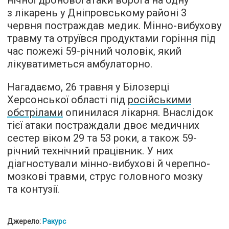
нічної дронової атаки ворога на одну
з лікарень у Дніпровському районі 3
червня постраждав медик. Мінно-вибухову
травму та отруївся продуктами горіння під
час пожежі 59-річний чоловік, який
лікуватиметься амбулаторно.
Нагадаємо, 26 травня у Білозерці
Херсонської області під
російськими
обстрілами
опинилася лікарня. Внаслідок
тієї атаки постраждали двоє медичних
сестер віком 29 та 53 роки, а також 59-
річний технічний працівник. У них
діагностували мінно-вибухові й черепно-
мозкові травми, струс головного мозку
та контузії.
Джерело:
Ракурс