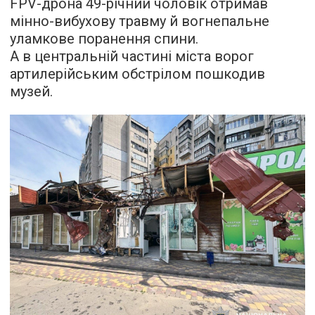
FPV-дрона 49-річний чоловік отримав
мінно-вибухову травму й вогнепальне
уламкове поранення спини.
А в центральній частині міста ворог
артилерійським обстрілом пошкодив
музей.