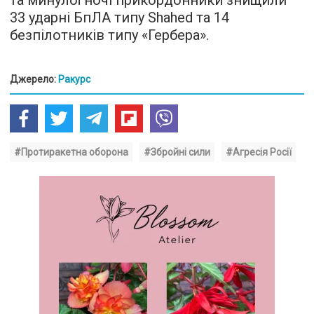
та минулої ночі прикордонники знищили
33 ударні БпЛА типу Shahed та 14
безпілотників типу «Гербера».
Джерело:
Ракурс
#Протиракетна оборона
#Збройні сили
#Агресія Росії