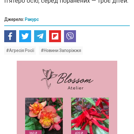
п’ятеро осіб, серед поранених — троє дітей.
Джерело:
Ракурс
#Агресія Росії
#Новини Запоріжжя