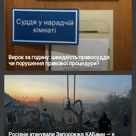
Вирок за годину: швидкість правосуддя
чи порушення правової процедури?
Росіяни атакували Запоріжжя КАБами — є