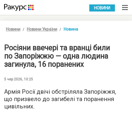
УКР
РУС
НОВИНИ
Новини
Новини України
Новина
Росіяни ввечері та вранці били
по Запоріжжю — одна людина
загинула, 16 поранених
5 чер 2026, 10:25
Армія Росії двічі обстріляла Запоріжжя,
що призвело до загибелі та поранення
цивільних.