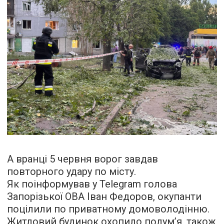
А вранці 5 червня ворог завдав
повторного удару по місту.
Як поінформував у Telegram голова
Запорізької ОВА Іван Федоров, окупанти
поцілили по приватному домоволодінню.
Житловий будинок охопило полум’я, також