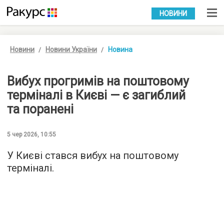
УКР
РУС
НОВИНИ
Новини
Новини України
Новина
Вибух прогримів на поштовому
терміналі в Києві — є загиблий
та поранені
5 чер 2026, 10:55
У Києві стався вибух на поштовому
терміналі.