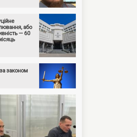
уційне
лювання, або
вність — 60
місяць
за законом