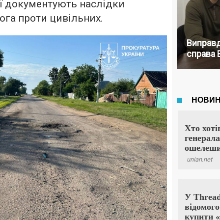
ії документують наслідки
рога проти цивільних.
Виправд
справа 