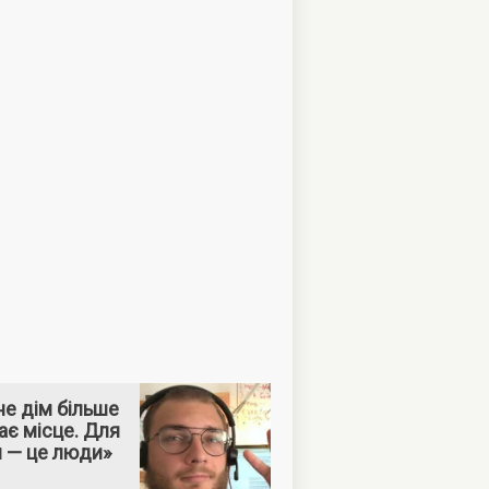
е дім більше
ає місце. Для
м — це люди»