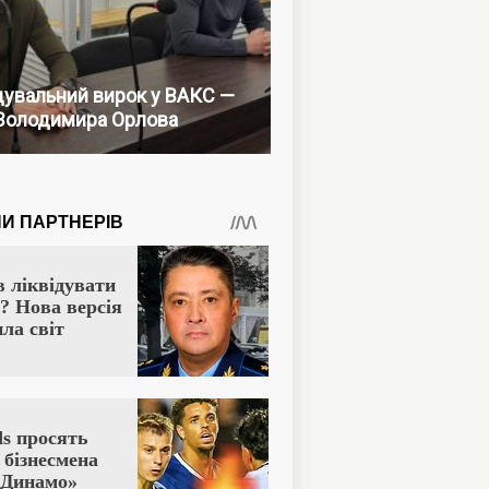
увальний вирок у ВАКС —
Володимира Орлова