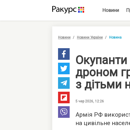
Новини
П
Новини
Новини України
Новина
Окупанти 
дроном гр
з дітьми 
5 чер 2026, 12:26
Армія РФ викорис
на цивільне насел