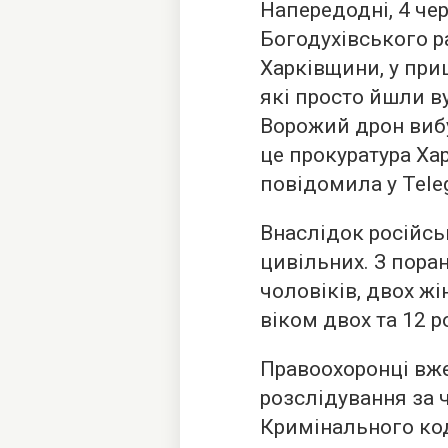
Напередодні, 4 чер
Богодухівського р
Харківщини, у при
які просто йшли в
Ворожий дрон вибу
це прокуратура Хар
повідомила у Tele
Внаслідок російсь
цивільних. З пора
чоловіків, двох жі
віком двох та 12 р
Правоохоронці вж
розслідування за ч
Кримінального код