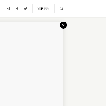
УКР
РУС