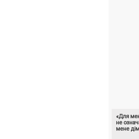
«Для мен
не означ
мене ді