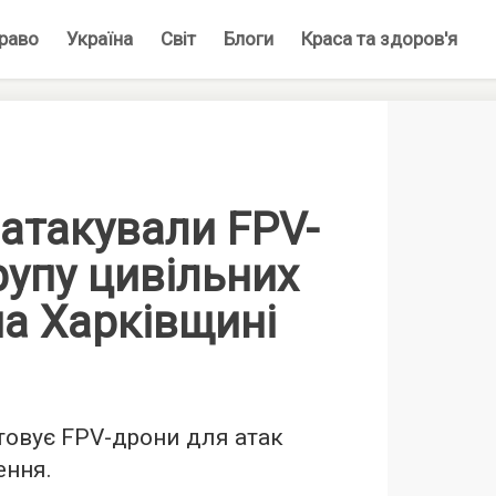
раво
Україна
Світ
Блоги
Краса та здоров'я
атакували FPV-
упу цивільних
на Харківщині
товує FPV-дрони для атак
ення.