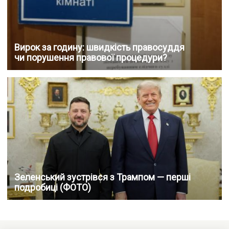
Вирок за годину: швидкість правосуддя
чи порушення правової процедури?
Зеленський зустрівся з Трампом — перші
подробиці (ФОТО)