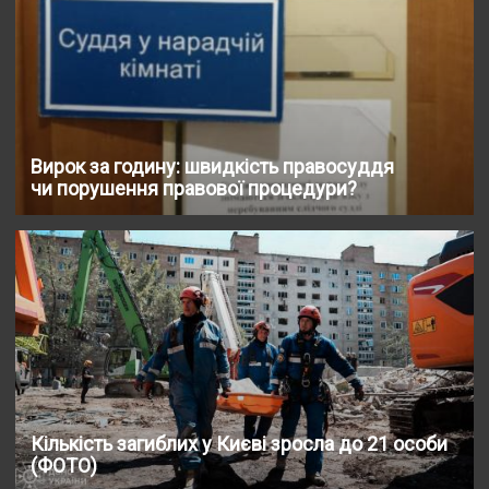
Вирок за годину: швидкість правосуддя
чи порушення правової процедури?
Кількість загиблих у Києві зросла до 21 особи
(ФОТО)