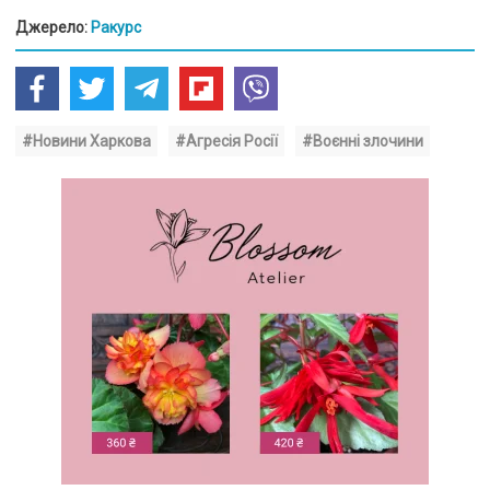
Джерело:
Ракурс
#Новини Харкова
#Агресія Росії
#Воєнні злочини