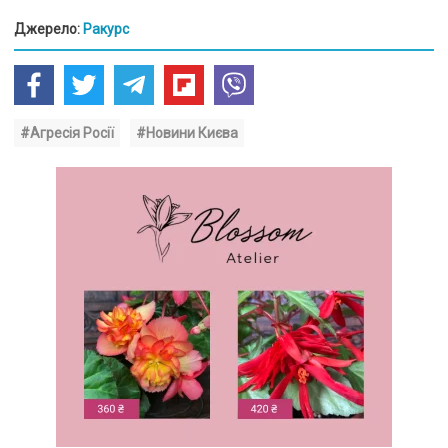
Джерело:
Ракурс
#Агресія Росії
#Новини Києва