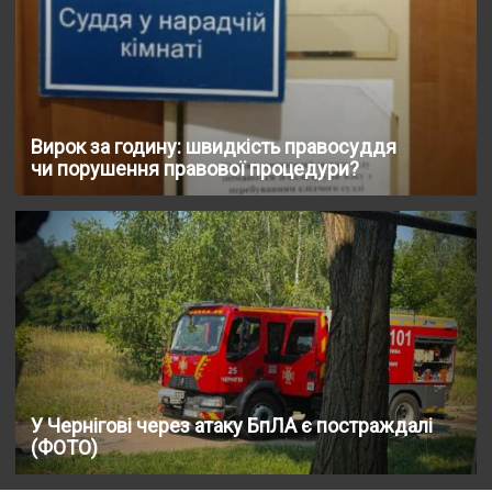
Вирок за годину: швидкість правосуддя
чи порушення правової процедури?
У Чернігові через атаку БпЛА є постраждалі
(ФОТО)