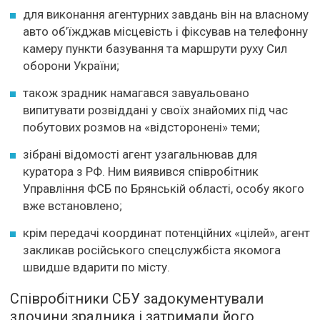
для виконання агентурних завдань він на власному
авто об’їжджав місцевість і фіксував на телефонну
камеру пункти базування та маршрути руху Сил
оборони України;
також зрадник намагався завуальовано
випитувати розвіддані у своїх знайомих під час
побутових розмов на «відсторонені» теми;
зібрані відомості агент узагальнював для
куратора з РФ. Ним виявився співробітник
Управління ФСБ по Брянській області, особу якого
вже встановлено;
крім передачі координат потенційних «цілей», агент
закликав російського спецслужбіста якомога
швидше вдарити по місту.
Співробітники СБУ задокументували
злочини зрадника і затримали його