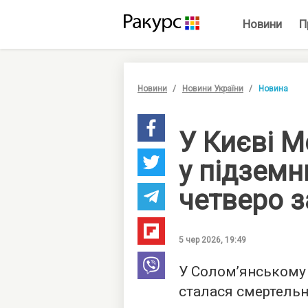
Новини
П
Новини
Новини України
Новина
У Києві M
у підземн
четверо з
5 чер 2026, 19:49
У Солом’янському 
сталася смертель