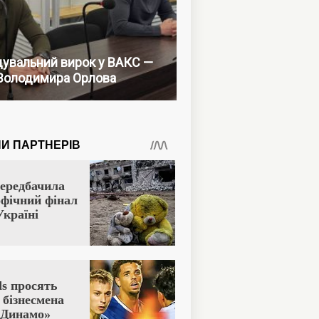
увальний вирок у ВАКС —
Володимира Орлова