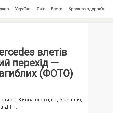
раво
Україна
Світ
Блоги
Краса та здоров'я
ercedes влетів
ий перехід —
агиблих (ФОТО)
районі Києва сьогодні, 5 червня,
на ДТП.