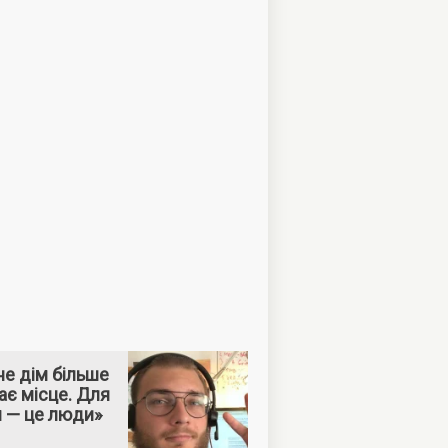
е дім більше
ає місце. Для
м — це люди»