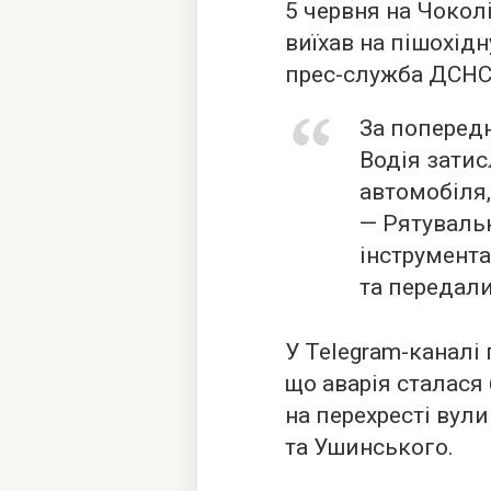
5 червня на Чокол
виїхав на пішохід
прес-служба ДСНС
За поперед
Водія зати
автомобіля,
— Рятуваль
інструмент
та передал
У Telegram-каналі
що аварія сталася
на перехресті вул
та Ушинського.