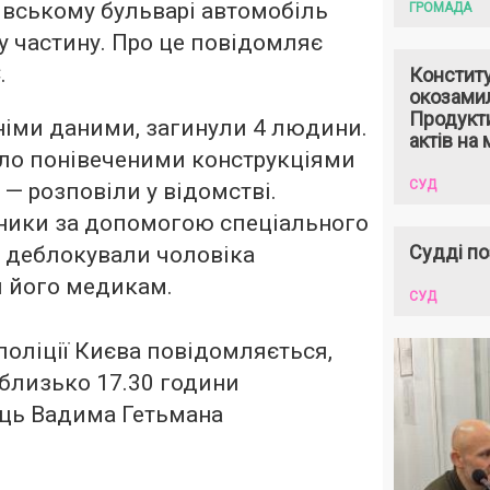
івському бульварі автомобіль
ГРОМАДА
ну частину. Про це повідомляє
.
Констит
окозами
Продукти
німи даними, загинули 4 людини.
актів на 
сло понівеченими конструкціями
СУД
 — розповіли у відомстві.
ники за допомогою спеціального
Судді по
а деблокували чоловіка
и його медикам.
СУД
 поліції Києва повідомляється,
 близько 17.30 години
иць Вадима Гетьмана