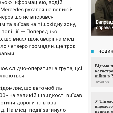
ньою інформацією, водій
Mercedes рухався на великій
через що не впорався
Виправд
ям та виїхав на пішохідну зону, —
справа 
 поліції. — Попередньо
, що внаслідок аварії на місці
уло четверо громадян, ще троє
равми.
цює слідчо-оперативна група, цсі
влюються.
відомляє, що автомобіль
00» на великій швидкості виїхав
астини дороги та вʼїхав
д. На місці події загинуло