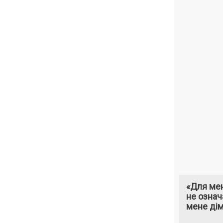
«Для мен
не означ
мене ді