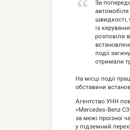
За поперед
автомобіля 
швидкості, 
із керуванн
розповіли в
встановлено
події загин
отримали т
На місці події пра
обставини встано
Агентство УНН по
«Mercedes-Benz C3
за межі проїзної ч
у підземний перехі