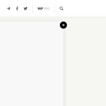
УКР
РУС