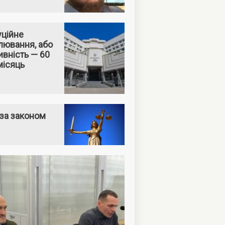
уційне
лювання, або
вність — 60
місяць
за законом