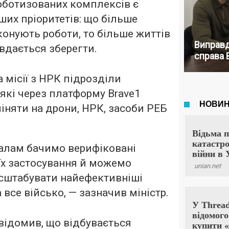
оботизованих комплексів є
ших пріоритетів: що більше
онують роботи, то більше життів
Виправд
вдається зберегти.
справа 
а місії з НРК підрозділи
які через платформу Brave1
іняти на дрони, НРК, засоби РЕБ
алам бачимо верифіковані
їх застосування й можемо
штабувати найефективніші
 все військо, — зазначив міністр.
відомив, що відбувається