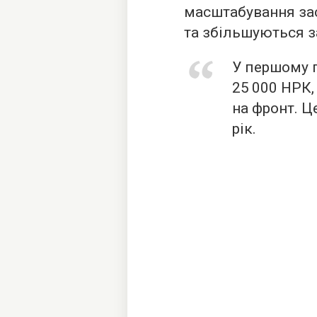
масштабування за
та збільшуються з
У першому п
25 000 НРК,
на фронт. Ц
рік.