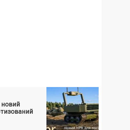
 новий
отизований