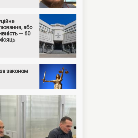
уційне
лювання, або
вність — 60
місяць
за законом