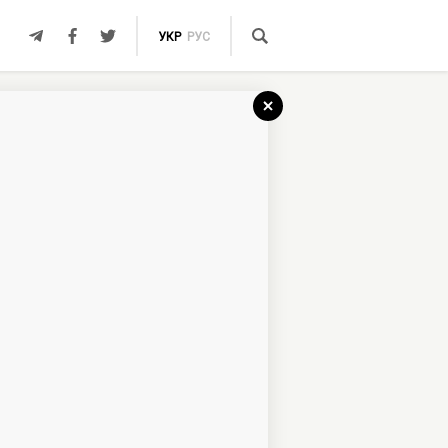
УКР
РУС