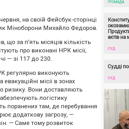
ГРОМАДА
 червня, на своїй Фейсбук-сторінці
Констит
окозами
ик Міноборони Михайло Федоров.
Продукти
актів на 
, що за п’ять місяців кількість
СУД
вітують про виконані НРК місії,
і — зі 117 до 230.
Судді по
РК регулярно виконують
СУД
а евакуаційні місії в зонах
о ризику. Вони доставляють
забезпечують логістику
ь поранених там, де перебування
рює додаткову загрозу, —
ін. — Саме тому розвиток