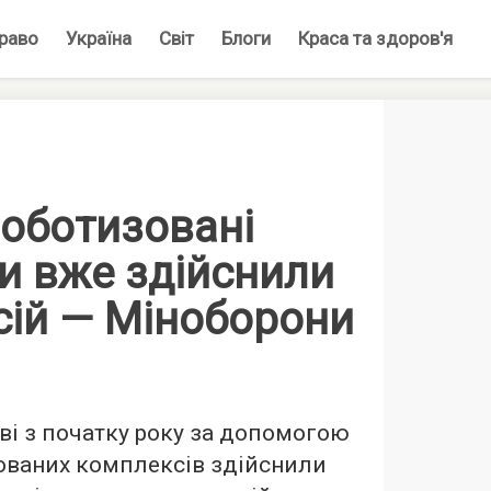
раво
Україна
Світ
Блоги
Краса та здоров'я
роботизовані
и вже здійснили
ісій — Міноборони
ові з початку року за допомогою
ованих комплексів здійснили