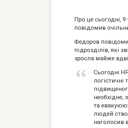
Про це сьогодні, 9
повідомив очільн
Федоров повідомив
підрозділів, які з
зросла майже вдвіч
Сьогодні Н
логістичні т
підвищеног
необхідне, 
та евакуюют
людей ство
наголосив в