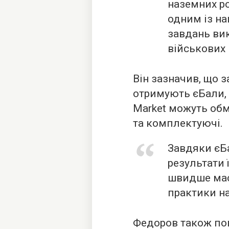
наземних р
одним із на
завдань вик
військових 
Він зазначив, що з
отримують єБали, 
Market можуть обм
та комплектуючі.
Завдяки єБ
результати 
швидше мас
практики на
Федоров також по