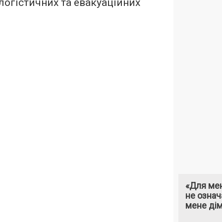
 логістичних та евакуаційних
«Для мен
не означ
мене ді