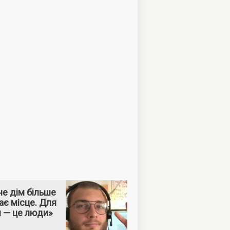
е дім більше
ає місце. Для
м — це люди»