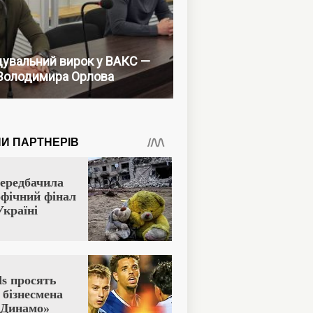
увальний вирок у ВАКС —
Володимира Орлова