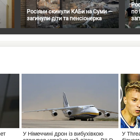
Рос
Росіяни скинули КАБи на Суми —
по 
загинули діти та пенсіонерка
заг