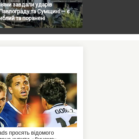
іяни завдали ударів
Павлограду та Сумщині — є
иблий та поранені