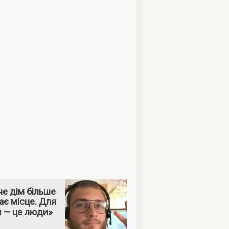
е дім більше
ає місце. Для
м — це люди»