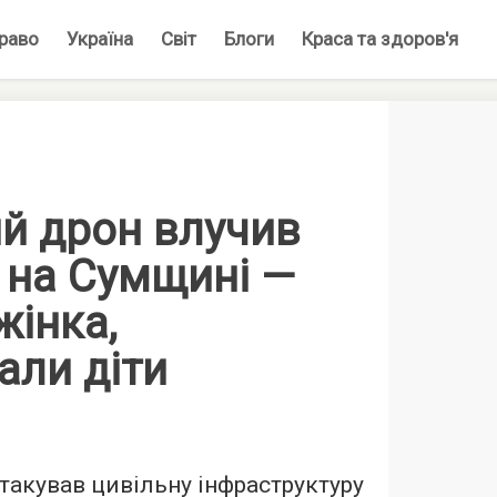
раво
Україна
Світ
Блоги
Краса та здоров'я
й дрон влучив
 на Сумщині —
жінка,
али діти
такував цивільну інфраструктуру