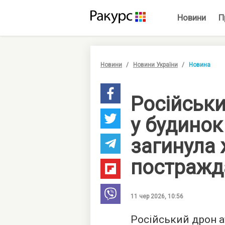
Новини
П
Новини
Новини України
Новина
Російськи
у будинок
загинула 
постражд
11 чер 2026, 10:56
Російський дрон а