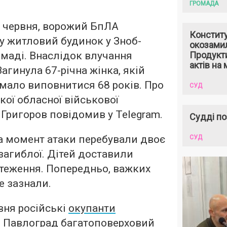
ГРОМАДА
11 червня, ворожий БпЛА
Констит
у житловий будинок у Зноб-
окозами
маді. Внаслідок влучання
Продукти
актів на 
агинула 67-річна жінка, якій
мало виповнитися 68 років. Про
СУД
кої обласної військової
 Григоров повідомив у Telegram.
Судді по
а момент атаки перебували двоє
СУД
загиблої. Дітей доставили
стеження. Попередньо, важких
е зазнали.
вня російські
окупанти
і Павлоград багатоповерховий