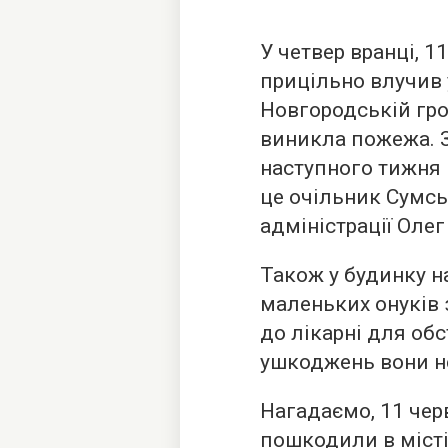
У четвер вранці, 
прицільно влучив 
Новгородській гро
виникла пожежа. З
наступного тижня 
це очільник Сумсь
адміністрації Олег
Також у будинку н
маленьких онуків 
до лікарні для об
ушкоджень вони н
Нагадаємо, 11 чер
пошкодили
в міст