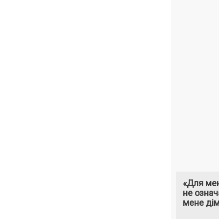
«Для мен
не означ
мене ді