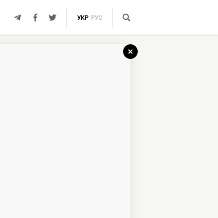
УКР
РУС