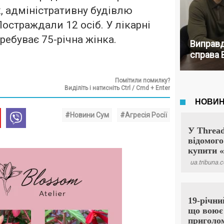
 адміністративну будівлю
остраждали 12 осіб. У лікарні
ребуває 75-річна жінка.
Виправд
справа 
Помітили помилку?
Виділіть і натисніть Ctrl / Cmd + Enter
#Новини Сум
#Агресія Росії