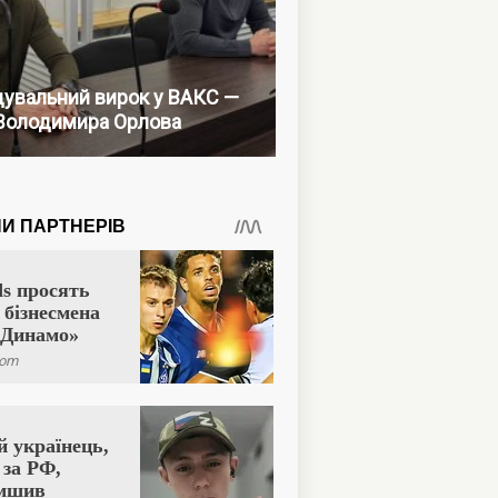
увальний вирок у ВАКС —
Володимира Орлова