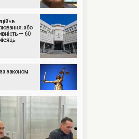
уційне
лювання, або
вність — 60
місяць
за законом