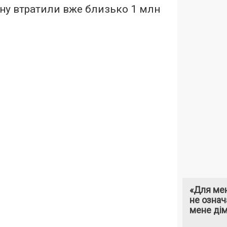
їну втратили вже близько 1 млн
«Для мен
не означ
мене ді