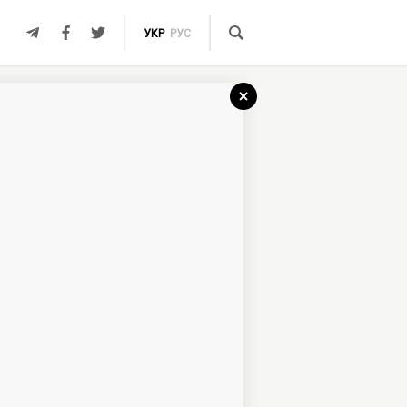
УКР
РУС