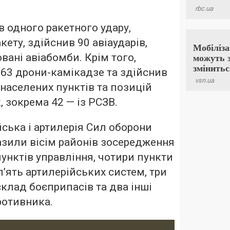
в одного ракетного удару,
кету, здійснив 90 авіаударів,
вані авіабомби. Крім того,
. 63 дрони-камікадзе та здійснив
в населених пунктів та позицій
, зокрема 42 — із РСЗВ.
ійська і артилерія Сил оборони
азили вісім районів зосередження
пунктів управління, чотири пункти
п’ять артилерійських систем, три
склад боєприпасів та два інші
ротивника.