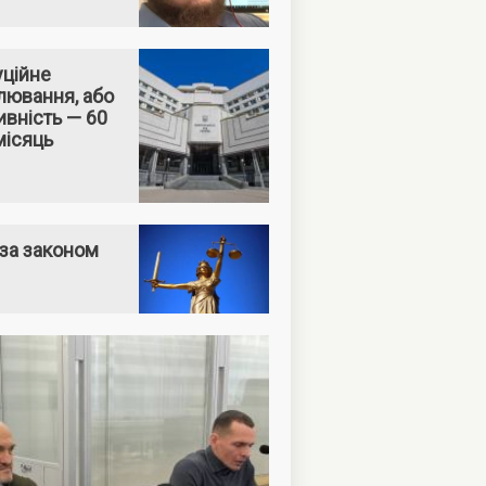
уційне
лювання, або
вність — 60
місяць
за законом