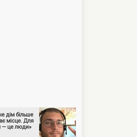
е дім більше
ає місце. Для
м — це люди»