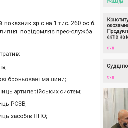
ГРОМАДА
Констит
 показник зріс на 1 тис. 260 осіб.
окозами
8 липня, повідомляє прес-служба
Продукти
актів на 
СУД
тратив:
Судді по
ів;
СУД
ові броньовані машини;
иниць артилерійських систем;
иць РСЗВ;
иць засобів ППО;