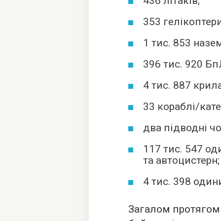
436 літаків;
353 гелікоптери
1 тис. 853 назе
396 тис. 920 Б
4 тис. 887 крил
33 кораблі/кате
два підводні чо
117 тис. 547 од
та автоцистерн;
4 тис. 398 один
Загалом протягом