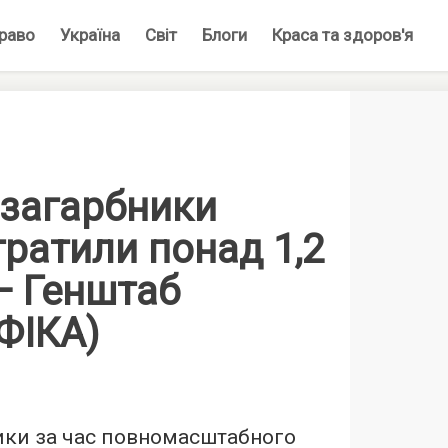
раво
Україна
Світ
Блоги
Краса та здоров'я
 загарбники
тратили понад 1,2
 — Генштаб
ФІКА)
ики за час повномасштабного