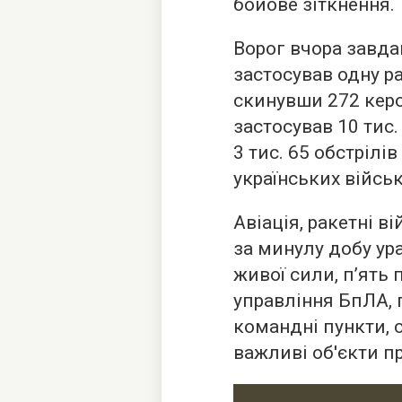
бойове зіткнення.
Ворог вчора завда
застосував одну ра
скинувши 272 керо
застосував 10 тис
3 тис. 65 обстрілі
українських військ
Авіація, ракетні в
за минулу добу ур
живої сили, п’ять 
управління БпЛА, 
командні пункти, 
важливі об'єкти п