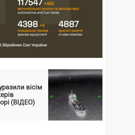
 уразили вісім
керів
орі (ВІДЕО)