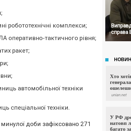
;
мні робототехнічні комплекси;
Виправд
справа 
пЛА оперативно-тактичного рівня;
атих ракет;
ри;
вни;
иниць автомобільної техніки
иць спеціальної техніки.
 минулої доби зафіксовано 271