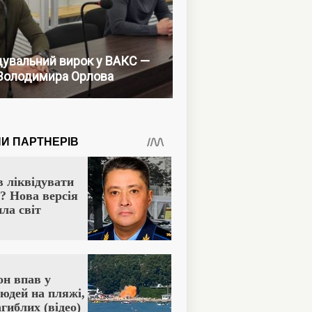
увальний вирок у ВАКС —
Володимира Орлова